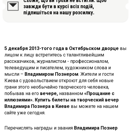
Схоже, що ви трохи не встигли. Щоб
завжди бути в курсі всіх подій,
підпишіться на нашу розсилку.
5 декабря 2013-того года в Октябрьском дворце
вы
лицом к лицу встретитесь с талантливейшим
рассказчиков, журналистом - профессионалом,
телеведущим и писателем, художником слова и
мысли –
Владимиром Познером
. Жители и гости
Киева с удовольствием откроют для себя новые
грани этого необычайно творческого человека,
побывав на его
вечере,
названном
«Прощание с
иллюзиями». Купить билеты на творческий вечер
Владимира Познера в Киеве
вы можете на нашем
сайте уже сегодня.
Перечислять награды и звания
Владимира Познер