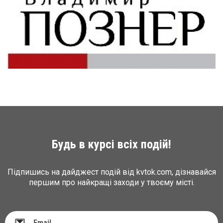
Будь в курсі всіх подій!
Підпишись на дайджест подій від kvtok.com, дізнавайся
першим про найкращі заходи у твоєму місті.