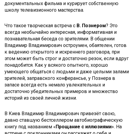
документальных фильма и курирует собственную
школу телевизионного мастерства.
Что такое творческая встреча с
В. Познером
? Это
всегда необычайно интересная, информативная и
познавательная беседа со зрителями. В общении
Владимир Владимирович остроумен, обаятелен, готов
к ведению открытого и искреннего разговора, при
этом может быть строг и достаточно резок, если вдруг
понадобится. Как у всякого опытного, хорошо
умеющего общаться с людьми и даже целыми залами
зрителей, заправского конферансье, у Познера в
запасе всегда есть немало увлекательных и
достаточно убедительных примеров и множество
историй из своей личной жизни.
В Киев Владимир Владимирович привезёт свою,
давно ставшую бестселлером автобиографическую
книгу под названием «
Прощание с иллюзиями
». На
встрече с поклонниками он расскажет о себе и