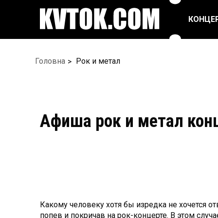
КОНЦЕ
ПОП ТА ЕСТРАДА
РЕПЕРТУАРНІ
Головна
Рок и метал
СПЕКТАКЛІ
РОК/МЕТАЛ
ЦИРК
БАЛЕТ ТА ТАНЦІ
ФЕСТИВАЛІ
Афиша рок и метал кон
Какому человеку хотя бы изредка не хочется о
попев и покричав на рок-концерте. В этом случа