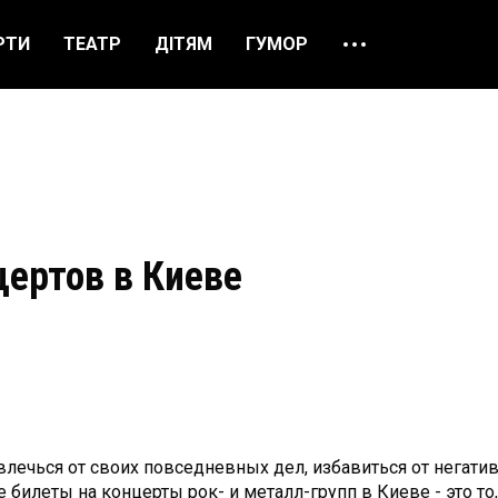
РТИ
ТЕАТР
ДІТЯМ
ГУМОР
ПРО НАС
ВІДГУКИ
ЯК ЗАМОВИТИ
НАШІ КАСИ
цертов в Киеве
твлечься от своих повседневных дел, избавиться от негат
е билеты на концерты рок- и металл-групп в Киеве - это то,