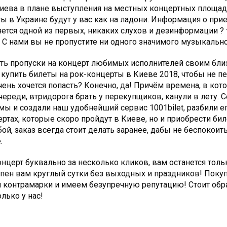
Киева в плане выступления на местных концертных площад
 в Украине будут у вас как на ладони. Информация о при
яется одной из первых, никаких слухов и дезинформации ?
С нами вы не пропустите ни одного значимого музыкально
ить пропуски на концерт любимых исполнителей своим бли
купить билеты на рок-концерты в Киеве 2018, чтобы не пе
ень хочется попасть? Конечно, да! Причём времена, в кот
ереди, втридорога брать у перекупщиков, канули в лету. 
 мы и создали наш удобнейший сервис 1001bilet, разбили 
ртах, которые скоро пройдут в Киеве, но и приобрести би
й, заказ всегда стоит делать заранее, дабы не беспокоить
.
онцерт буквально за несколько кликов, вам останется тол
упен вам круглый сутки без выходных и праздников! Покуп
 контрамарки и имеем безупречную репутацию! Стоит обрат
лько у нас!