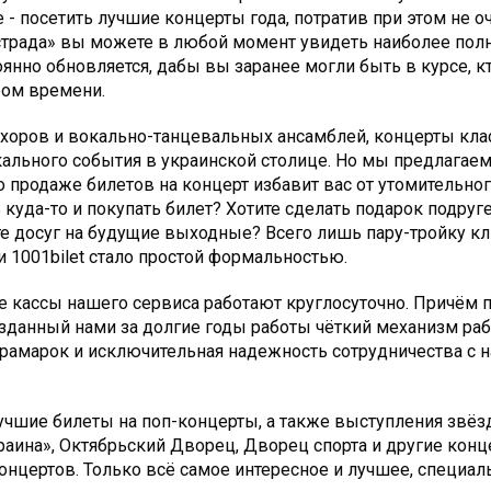
 - посетить лучшие концерты года, потратив при этом не о
Эстрада» вы можете в любой момент увидеть наиболее п
янно обновляется, дабы вы заранее могли быть в курсе, к
ром времени.
оров и вокально-танцевальных ансамблей, концерты клас
кального события в украинской столице. Но мы предлагаем
 продаже билетов на концерт избавит вас от утомительного
куда-то и покупать билет? Хотите сделать подарок подруг
е досуг на будущие выходные? Всего лишь пару-тройку кл
и 1001bilet стало простой формальностью.
 кассы нашего сервиса работают круглосуточно. Причём п
зданный нами за долгие годы работы чёткий механизм раб
рамарок и исключительная надежность сотрудничества с н
чшие билеты на поп-концерты, а также выступления звёзд
раина», Октябрьский Дворец, Дворец спорта и другие конц
нцертов. Только всё самое интересное и лучшее, специаль