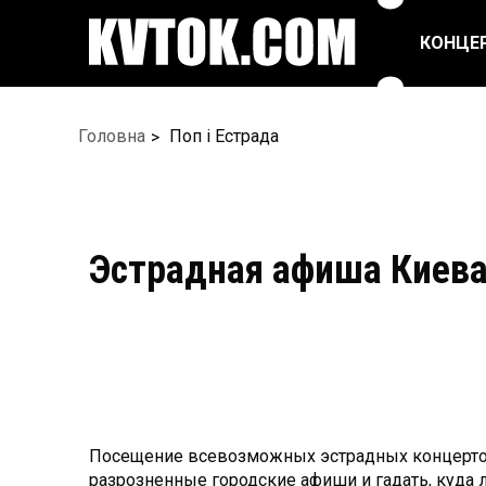
КОНЦЕ
ПОП ТА ЕСТРАДА
РЕПЕРТУАРНІ
Головна
Поп і Естрада
СПЕКТАКЛІ
РОК/МЕТАЛ
ЦИРК
БАЛЕТ ТА ТАНЦІ
ФЕСТИВАЛІ
Эстрадная афиша Киев
Посещение всевозможных эстрадных концертов 
разрозненные городские афиши и гадать, куда л