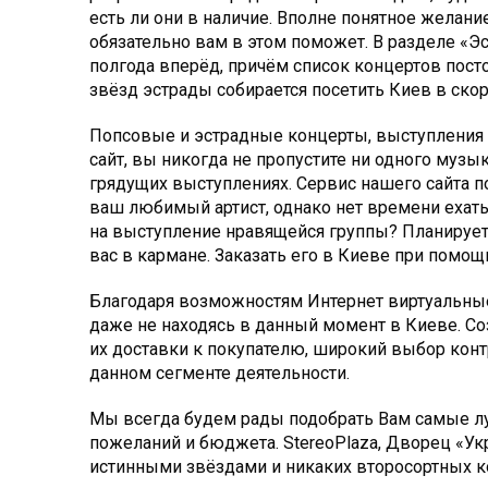
есть ли они в наличие. Вполне понятное желание
обязательно вам в этом поможет. В разделе «
полгода вперёд, причём список концертов посто
звёзд эстрады собирается посетить Киев в ско
Попсовые и эстрадные концерты, выступления х
сайт, вы никогда не пропустите ни одного музы
грядущих выступлениях. Сервис нашего сайта по
ваш любимый артист, однако нет времени ехать 
на выступление нравящейся группы? Планирует
вас в кармане. Заказать его в Киеве при помощ
Благодаря возможностям Интернет виртуальные
даже не находясь в данный момент в Киеве. Со
их доставки к покупателю, широкий выбор конт
данном сегменте деятельности.
Мы всегда будем рады подобрать Вам самые лу
пожеланий и бюджета. StereoPlaza, Дворец «Ук
истинными звёздами и никаких второсортных ко