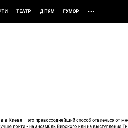
РТИ
ТЕАТР
ДІТЯМ
ГУМОР
ПРО НАС
ВІДГУКИ
ЯК ЗАМОВИТИ
НАШІ КАСИ
а
в Киеве – это превосходнейший способ отвлечься от мно
учше пойти - на ансамбль Вирского или на выступление Тин