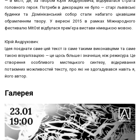
— в місті, де, за твором Юрія Андруховича, відбувалася страта
головного героя. Потреби в декораціях не було — старі львівські
будинки та Домініканський собор стали набагато цікавішим
обрамленням твору. У вересні 2015 в рамках Міжнародного
фестивалю MitOst відбулася прем’єра вистави німецькою мовою.
Юрій Андрухович:
Ідея поєднати саме цей текст із саме такими виконавцями та саме
такою візуалізацією — це щось більше і значніше, ніж режисура. Це
створення особливого мистецького синтезу, відкривання
потаємних можливостей тексту, про які не здогадувався навіть я,
його автор.
Галерея