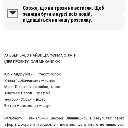
Схоже, що ви трохи не встигли. Щоб
завжди бути в курсі всіх подій,
підпишіться на нашу розсилку.
АЛЬБЕРТ, АБО НАЙВИЩА ФОРМА СТРАТИ
ІДЕЯ ПРОЕКТУ: ОЛЯ МИХАЙЛЮК
Юрій Андрухович — текст, голос
Уляна Горбачевська — голос
Марк Токар — контрабас, голос
Анатолій Бєлов — графіка
vj-group «CUBE» — відео
Віктор Новожилов — звук
«Альберт» — геніальний шахрай. Опинившись в результаті своїх
афер і фокусів в карцері, він виявляє, що в нього не лишилося