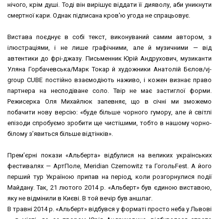
нічого, крім душі. Тоді він вирішує віддати її дияволу, аби уникнути
смертної кари. Однак підписана кров'ю угода не спрацьовує.
Вистава поєднує в собі текст, виконуваний самим автором, з
ілюстраціями, і не лише графічними, але й музичними — від
автентики до фрі-джазу. Письменник Юрій Андрухович, музиканти
Уляна Горбачевська/Марк Токар й художники Анатолій Бєлов/vj-
group CUBE постійно взаємодіють наживо, і кожен визнає право
партнера на несподіване соло. Твір не має застиглої форми.
Режисерка Оля Михайлюк запевняє, що в січні ми зможемо
побачити нову версію: «буде більше чорного гумору, але й світлі
епізоди спробуємо зробити ще чистішими, тобто в нашому чорно-
білому з’явиться більше відтінків».
Прем’єрні покази «Альберта» відбулися на великих українських
фестивалях — АртПоле, Meridian Czernowitz та ГогольFest. А його
перший тур Україною припав на період, коли розгорнулися події
Майдану. Так, 21 лютого 2014 р. «Альберт» був єдиною виставою,
яку не відмінили в Києві. В той вечір був аншлаг.
В травні 2014 р. «Альберт» відбувся у форматі просто неба у Львові