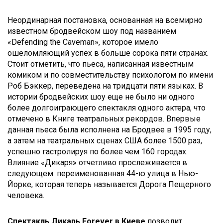
Неординарная постановка, основанная на всемирно
известном бродвейском шоу под названием
«Defending the Caveman», которое имело
ошеломляющий успех в больше сорока пяти странах.
Стоит отметить, что пьеса, написанная известным
комиком и по совместительству психологом по имени
Роб Бэккер, переведена на тридцати пяти языках. В
истории бродвейских шоу еще не было ни одного
более долгоиграющего спектакля одного актера, что
отмечено в Книге театральных рекордов. Впервые
данная пьеса была исполнена на Бродвее в 1995 году,
а затем на театральных сценах США более 1500 раз,
успешно гастролируя по более чем 160 городах.
Влияние «Дикаря» отчетливо прослеживается в
следующем: переименованная 44-ю улица в Нью-
Йорке, которая теперь называется Дорога Пещерного
человека.
Спектакль Дикарь Forever в Киеве
позволит