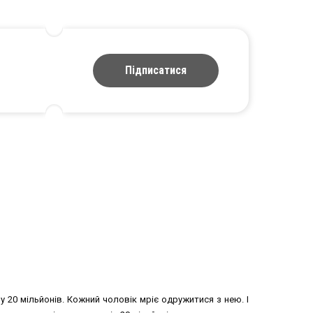
Підписатися
 20 мiльйонiв. Кожний чоловiк мрiє одружитися з нею. І