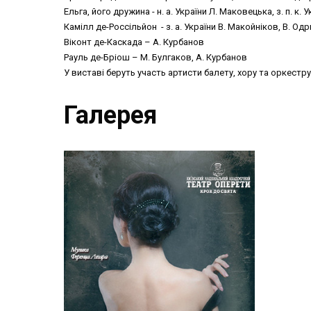
Ельга, його дружина - н. а. України Л. Маковецька, з. п. к.
Камілл де-Россільйон - з. а. України В. Макойніков, В. Од
Віконт де-Каскада – А. Курбанов
Рауль де-Бріош – М. Булгаков, А. Курбанов
У виставі беруть участь артисти балету, хору та оркестру
Галерея