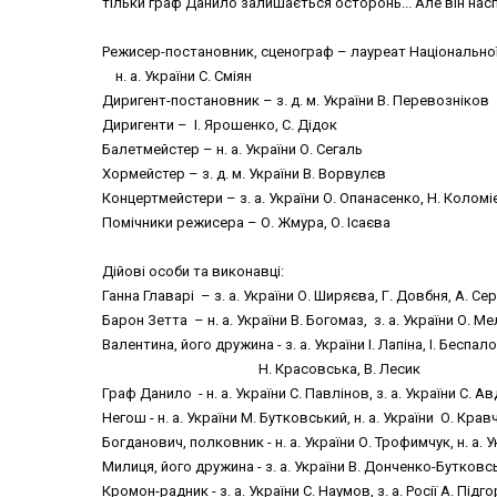
тiльки граф Данило залишається осторонь... Але вiн насп
Режисер-постановник, сценограф – лауреат Національної п
н. а. України С. Сміян
Диригент-постановник – з. д. м. України В. Перевозніков
Диригенти – І. Ярошенко, С. Дідок
Балетмейстер – н. а. України О. Сегаль
Хормейстер – з. д. м. України В. Ворвулєв
Концертмейстери – з. а. України О. Опанасенко, Н. Коломі
Помічники режисера – О. Жмура, О. Ісаєва
Дійові особи та виконавці:
Ганна Главарі – з. а. України О. Ширяєва, Г. Довбня, А. С
Барон Зетта – н. а. України В. Богомаз, з. а. України О. 
Валентина, його дружина - з. а. України І. Лапіна, І. Беспа
Н. Красовська, В. Ле
Граф Данило - н. а. України С. Павлінов, з. а. України С. А
Негош - н. а. України М. Бутковський, н. а. України О. Кра
Богданович, полковник - н. а. України О. Трофимчук, н. а. 
Милиця, його дружина - з. а. України В. Донченко-Бутковс
Кромон-радник - з. а. України С. Наумов, з. а. Росії А. Під