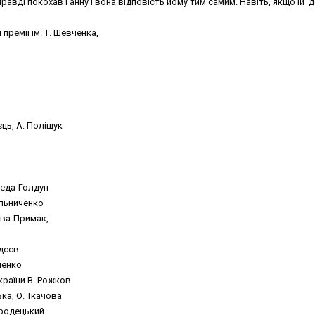
равді покохав Ганну i вона вiдповiсть йому тим самим. Навiть, якщо iй 
ремії ім. Т. Шевченка,
єць, А. Поліщук
ереда-Голдун
Мельниченко
лова-Примак,
сик
вдєєв
вченко
України В. Рожков
ька, О. Ткачова
городецький