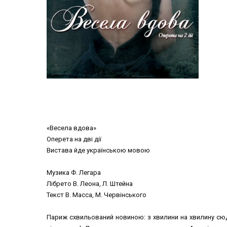
«Весела вдова»
Оперета на дві дії
Вистава йде українською мовою
Музика Ф. Легара
Лібрето В. Леона, Л. Штейна
Текст В. Масса, М. Червінського
Париж схвильований новиною: з хвилини на хвилину сюди