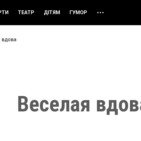
РТИ
ТЕАТР
ДІТЯМ
ГУМОР
ПРО НАС
ВІДГУКИ
я вдова
ЯК ЗАМОВИТИ
НАШІ КАСИ
Веселая вдов