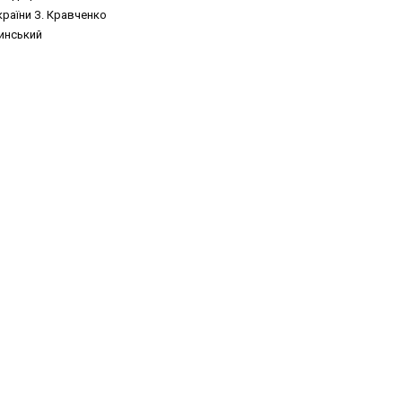
 України З. Кравченко
ринський