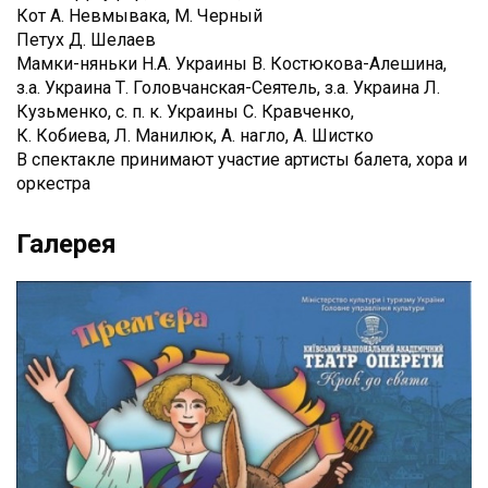
Кот А. Невмывака, М. Черный
Петух Д. Шелаев
Мамки-няньки Н.А. Украины В. Костюкова-Алешина,
з.а. Украина Т. Головчанская-Сеятель, з.а. Украина Л.
Кузьменко, с. п. к. Украины С. Кравченко,
К. Кобиева, Л. Манилюк, А. нагло, А. Шистко
В спектакле принимают участие артисты балета, хора и
оркестра
Галерея