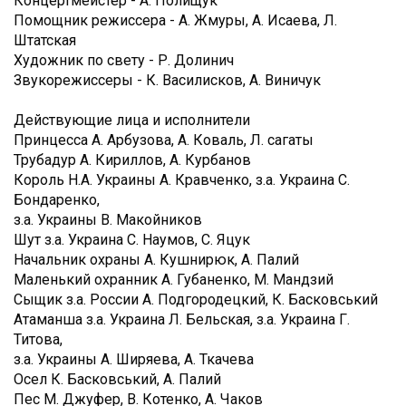
Концертмейстер - А. Полищук
Помощник режиссера - А. Жмуры, А. Исаева, Л.
Штатская
Художник по свету - Р. Долинич
Звукорежиссеры - К. Василисков, А. Виничук
Действующие лица и исполнители
Принцесса А. Арбузова, А. Коваль, Л. сагаты
Трубадур А. Кириллов, А. Курбанов
Король Н.А. Украины А. Кравченко, з.а. Украина С.
Бондаренко,
з.а. Украины В. Макойников
Шут з.а. Украина С. Наумов, С. Яцук
Начальник охраны А. Кушнирюк, А. Палий
Маленький охранник А. Губаненко, М. Мандзий
Сыщик з.а. России А. Подгородецкий, К. Басковський
Атаманша з.а. Украина Л. Бельская, з.а. Украина Г.
Титова,
з.а. Украины А. Ширяева, А. Ткачева
Осел К. Басковський, А. Палий
Пес М. Джуфер, В. Котенко, А. Чаков