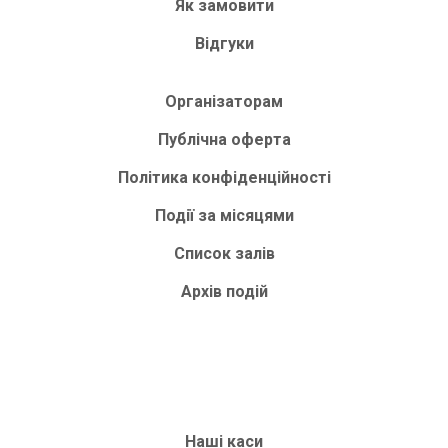
Як замовити
Відгуки
Організаторам
Публічна оферта
Політика конфіденційності
Події за місяцями
Список залів
Архів подій
Наші каси