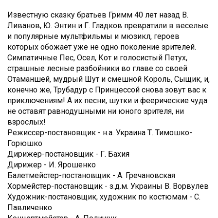
Известную сказку братьев Гримм 40 лет назад В.
Ливанов, Ю. Энтин и Г. Гладков превратили в веселые
и популярные мультфильмы и мюзикл, героев
которых обожает уже не одно поколение зрителей.
Симпатичные Пес, Осел, Кот и голосистый Петух,
страшные лесные разбойники во главе со своей
Отаманшей, мудрый Шут и смешной Король, Сыщик, и,
конечно же, Трубадур с Принцессой снова зовут вас к
приключениям! А их песни, шутки и феерические чуда
не оставят равнодушными ни юного зрителя, ни
взрослых!
Режиссер-постановщик - н.а. Украина Т. Тимошко-
Горюшко
Дирижер-постановщик - Г. Бахия
Дирижер - И. Ярошенко
Балетмейстер-постановщик - А. Гречановская
Хормейстер-постановщик - з.д.м. Украины В. Ворвулев
Художник-постановщик, художник по костюмам - С.
Павличенко