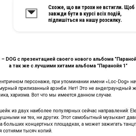
Схоже, що ви трохи не встигли. Щоб
завжди бути в курсі всіх подій,
підпишіться на нашу розсилку.
 – DOG с презентацией своего нового альбома "Параной
а так же с лучшими хитами альбома "Паранойя 1"
центричном персонаже, при упоминании имени «Loc-Dog» н
амурный прилизанный арэнби. Нет! Это не андеграундный жё
ика, харизма. Вот что мы имеется данном случае.
шейк из двух наиболее популярных сейчас направлений: Ele
одушными ни тех, ни других. Этот самобытный музыкант д
а больших концертных площадках, а может зажигать танц
я сотнями тысяч копий.