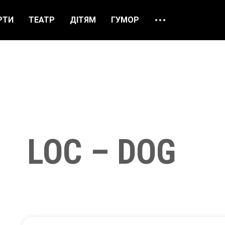
РТИ
ТЕАТР
ДІТЯМ
ГУМОР
ПРО НАС
ВІДГУКИ
ЯК ЗАМОВИТИ
НАШІ КАСИ
LOC – DOG