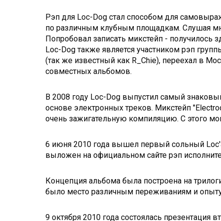
Рэп для Loc-Dog стал способом для самовыраж
по различным клубным площадкам. Слушая мн
Попробовал записать микстейп - получилось з
Loc-Dog также является участником рэп групп
(так же известный как R_Chie), переехал в Мос
совместных альбомов.
В 2008 году Loc-Dog выпустил самый знаковы
основе электронных треков. Микстейп "Electro
очень зажигательную компиляцию. С этого мом
6 июня 2010 года вышел первый сольный Loc'
выложен на официальном сайте рэп исполните
Концепция альбома была построена на трилогии 
было место различным переживаниям и опыту
9 октября 2010 года состоялась презентация в