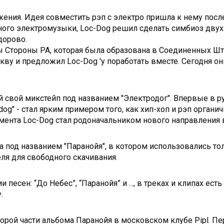
ения. Идея совместить рэп с электро пришла к нему после 
ого электромузыки, Loc-Dog решил сделать симбиоз двух
дорово.
ы Стороны РА, которая была образована в Соединенных Штат
кву и предложил Loc-Dog 'у поработать вместе. Сегодня он
й свой микстейп под названием "Электродог". Впервые в 
dog" - стал ярким примером того, как хип-хоп и рэп органи
ента Loc-Dog стал родоначальником нового направления в 
а под названием "Паранойя", в котором использовались т
ля для свободного скачивания.
песен: “До Небес”, “Паранойя” и ..., в треках и клипах ест
.
торой части альбома Паранойя в московском клубе Pipl. П