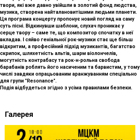
твори, які вже давно увійшли в золотий фонд людства,
музика, створена найталановитішими людьми планети.
Ця програма концерту пропонує новий погляд на саму
суть пісні. Відкинувши шаблони, слухач проникає у
серце твору – саме те, що композитор спочатку в неї
вкладав. І сяйво геніальної рок-музики стає ще більш
відкритим, а професійний підхід музикантів, багатство
скрипок, шляхетність альтів, шарм віолончелів,
могутність контрабасу та рок-н-рольна свобода
барабанів роблять його насиченим та барвистим, у тому
числі завдяки опрацьованим аранжуванням спеціально
для групи "Resonance".
Подія відбудеться згідно з усіма правилами безпеки.
Галерея