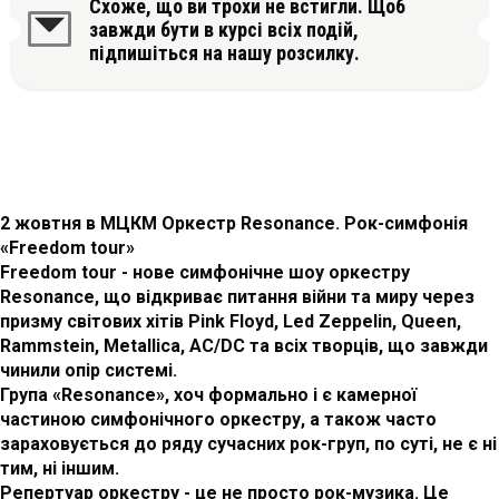
Схоже, що ви трохи не встигли. Щоб
завжди бути в курсі всіх подій,
підпишіться на нашу розсилку.
2 жовтня в МЦКМ Оркестр Resonance. Рок-симфонія
«Freedom tour»
Freedom tour - нове симфонічне шоу оркестру
Resonance, що відкриває питання війни та миру через
призму світових хітів Pink Floyd, Led Zeppelin, Queen,
Rammstein, Metallica, AC/DC та всіх творців, що завжди
чинили опір системі.
Група «Resonance», хоч формально і є камерної
частиною симфонічного оркестру, а також часто
зараховується до ряду сучасних рок-груп, по суті, не є ні
тим, ні іншим.
Репертуар оркестру - це не просто рок-музика. Це