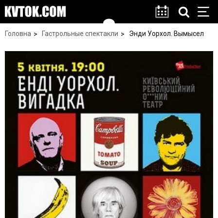
Головна
Гастрольные спектакли
Энди Уорхол. Вымысел