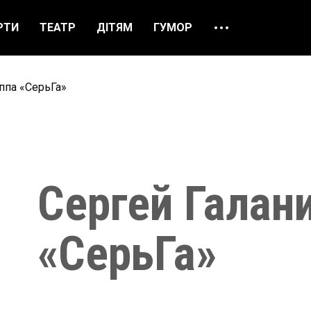
РТИ
ТЕАТР
ДІТЯМ
ГУМОР
ПРО НАС
ВІДГУКИ
уппа «СерьГа»
ЯК ЗАМОВИТИ
НАШІ КАСИ
Сергей Галани
«СерьГа»