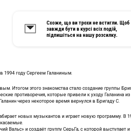
Схоже, що ви трохи не встигли. Щоб
завжди бути в курсі всіх подій,
підпишіться на нашу розсилку.
 в 1994 году Сергеем Галаниным.
ёвым. Итогом этого знакомства стало создание группы Бриг
еские противоречия, которые привели к уходу Галанина и
Галанин через некоторое время вернулся в Бригаду С.
 набирает новых музыкантов и играет новую программу. В 
икасаемые.
й Вальс» и создаёт группу СерьГа, с которой выступает и 