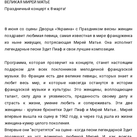
ВЕЛИКАЯ МИРЕЙ МАТЬЕ
Праздничный концерт к 8 марта!
8 июня со сцены Дворца «Украина» с Праздником весны женщин
поздравит любимая певица, самая известная в мире француженка
из ныне живущих, потрясающая Мирей Матье. Она исполнит
легендарные песни Эдит Пиаф и свои лучшие композиции.
Программа, которая прозвучит на концерте, станет настоящим
подарком для всех поклонников мелодичной французской
музыки. Во Франции есть две великие певицы, которых знает и
любит весь мир, и которые навсегда останутся в истории
французской музыки и культуры. Это женщины, воплощающие
талант, силу духа и уязвимость, преданность своему делу и
страсть к жизни, умение любить и сопереживать. Эти две
женщины - хрупкие брюнетки Эдит Пиаф и Мирей Матье... Мирей
впервые вышла на сцену в 1962 году, а через год ушла из жизни
женщина-кумир целого поколения.
Впервые они "встретятся" на сцене - когда песни легендарной Эдит
прозвучат из уст всемирно любимой Мирей. И, как всегда,