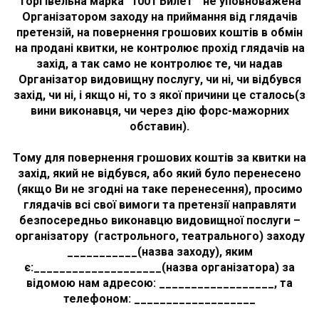
Торгівельна марка "1001 Билет" не уповноважена
Організатором заходу на приймання від глядачів
претензій, на повернення грошових коштів в обмін
на продані квитки, не контролює прохід глядачів на
захід, а так само не контролює те, чи надав
Організатор видовищну послугу, чи ні, чи відбувся
захід, чи ні, і якщо ні, то з якої причини це сталось(з
вини виконавця, чи через дію форс-мажорних
обставин).
Тому для повернення грошових коштів за квитки на
захід, який не відбувся, або який було перенесено
(якщо Ви не згодні на таке перенесення), просимо
глядачів всі свої вимоги та претензії направляти
безпосередньо виконавцю видовищної послуги –
організатору (гастрольного, театрального) заходу
___________(назва заходу), яким
є:____________________(назва організатора) за
відомою нам адресою: __________________, та
телефоном: ___________________