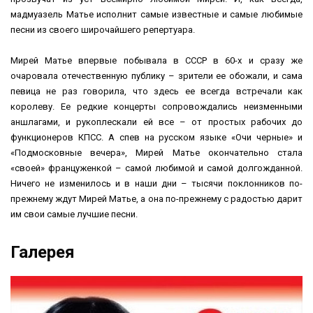
мадмуазель Матье исполнит самые известные и самые любимые
песни из своего широчайшего репертуара.
Мирей Матье впервые побывала в СССР в 60-х и сразу же
очаровала отечественную публику – зрители ее обожали, и сама
певица не раз говорила, что здесь ее всегда встречали как
королеву. Ее редкие концерты сопровождались неизменными
аншлагами, и рукоплескали ей все – от простых рабочих до
функционеров КПСС. А спев на русском языке «Очи черные» и
«Подмосковные вечера», Мирей Матье окончательно стала
«своей» француженкой – самой любимой и самой долгожданной.
Ничего не изменилось и в наши дни – тысячи поклонников по-
прежнему ждут Мирей Матье, а она по-прежнему с радостью дарит
им свои самые лучшие песни.
Галерея