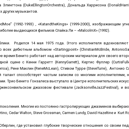
Элингтона (DukeEllingtonOrchestra), Дональда Харрисона (DonaldHarr
гих других музыкантов.
Moe” (1992-1993) , «KatandtheKings» (1999-2000), изображающем уг
наиболее выдающихся фильмов Спайка Ли – «MalcolmX» (1992).
блики. Родился 14 мая 1975 года. Этого исполнителя вдохновляют 
сех дебютным альбомом «Startingpoint» (ChristianMcBride, AntonioSa
днее время Бенито работает над авторским материалом для своего втор
ой сцене с Кенни Гарретт (KennyGarrett), Кертис Фуллер (CurtisFul
erroa), Рене Маклин (ReneMcLean), Стивом Турре (SteveTurre), Антонио 
й талант способствует частым записям со многими исполнителями, 
. Трио Бенито Гонзалеса выступало в Центре исполнительских искусств
 Джексонвильском джазовом фестивале (JacksonvilleJazzFestival), и в
о поколения. Многие из постоянно гастролирующих джазменов выбира
, Cedar Walton, Steve Grossman, Carmen Lundy, David Hazeltine и Kurt Ros
Оберлин, где установил глубокие творческие отношения со своим пе