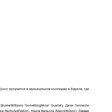
Гросс проучился в музыкальном колледже в Беркли, где
sterWilliams 'SomethingMore' Quartet), Дизи Гиллеспи
она (NicholasPayton), Нэнси Вильсон (NancyWilson), Джими