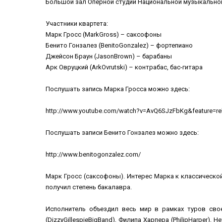
Большой зал Оперной студии Национальной музыкальной
Участники квартета:
Марк Гросс (MarkGross) – саксофоны
Бенито Гонзалез (BenitoGonzalez) – фортепиано
Джейсон Браун (JasonBrown) – барабаны
Арк Овруцкий (ArkOvrutski) – контрабас, бас-гитара
Послушать запись Марка Гросса можно здесь:
http://www.youtube.com/watch?v=AvQ6SJzFbKg&feature=re
Послушать записи Бенито Гонзалез можно здесь:
http://www.benitogonzalez.com/
Марк Гросс (саксофоны). Интерес Марка к классическо
получил степень бакалавра.
Исполнитель объездил весь мир в рамках туров своего
(DizzyGillespieBigBand), Филипа Харпера (PhilipHarper),