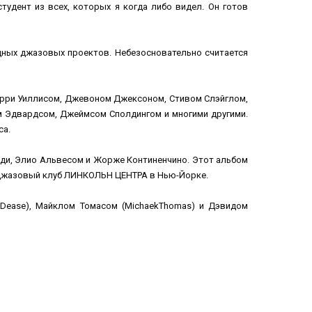
тудент из всех, которых я когда либо видел. Он готов
одных джазовых проектов. Небезосновательно считается
Ларри Уиллисом, Джевоном Джексоном, Стивом Слэйглом,
м Эдвардсом, Джеймсом Сполдингом и многими другими.
са.
энди, Элио Альвесом и Жорже Континенчино. Этот альбом
– джазовый клуб ЛИНКОЛЬН ЦЕНТРА в Нью-Йорке.
elDease), Майклом Томасом (MichaekThomas) и Дэвидом