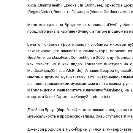
Хиса (JimmyHeath), Джона Ли (JohnLee), оркестра Дюка 
(ReginaCarter), Винсента Гарднера (VincentGardner) и мно
Марк выступал на Бродвее: в мюзикле «FiveGuysNamed
прошлого века, в картине «Swing», а так же в одном из 
Бенито Гонзалез (фортепиано) - любимец мировой пу
захватывающего пианиста и композитора, поразившего в
GreatAmericanJazzPianoCompetition в 2005 году. После
как солист, но и как лидер. Гонзалес выступал на одн
Макбрайдом(ChristianMcBride), Игнацио Берроа (IgnacioB
многими другими музыкантами. Его интернациональны
западноафриканскими музыкантами и латинскими группами
Мэрилендском университете (UniversityofMaryland), на
квартета Кенни Гарретта (KennyGarretquartet).
Джейсон Браун (барабаны) – восходящая звезда своег
музыкальность и профессионализм. Онвыступалс Pat Martino
Джейсон родился в Нью-Йорке, учился в Университете 