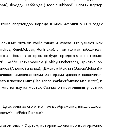
ison), Фредди Хаббарда (FreddieHubbard), Регины Картер
нетение апартеидом народа Южной Африки в 50-х годах
слияние ритмов world-music и джаза. Его узнают как
nchez, ReneMcLean, RonBlake), а так же как победителя
ого альбома, в котором он будет представлен не только
ler), Бобби Хатчерсоном (BobbyHutcherson), Кристианом
Санчез (AntonioSanchez), Джеком Маклин (JackieMclean) и
начиная американскими мастерами джаза и заканчивая
 Класрис Смит (TheClariceSmithPerformingArtsCenter), в
о многих других местах. Сейчас он постоянный участник
ют Джейсона за его отменное воображение, выдающуюся
enwinkle/Peter Bernstein.
дагогом Билли Хартом, который до сих пор восторженно