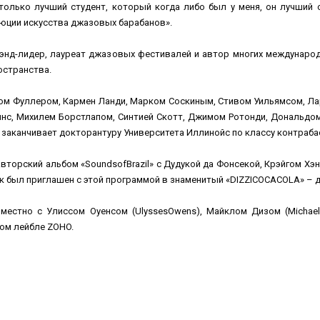
олько лучший студент, который когда либо был у меня, он лучший с
юции искусства джазовых барабанов».
 бэнд-лидер, лауреат джазовых фестивалей и автор многих междунар
остранства.
исом Фуллером, Кармен Ланди, Марком Соскиным, Стивом Уильямсом, 
гинс, Михилем Борстлапом, Синтией Скотт, Джимом Ротонди, Дональдо
 заканчивает докторантуру Университета Иллинойс по классу контраба
авторский альбом «SoundsofBrazil» с Дудукой да Фонсекой, Крэйгом Х
Арк был приглашен с этой программой в знаменитый «DIZZICOCACOLA» 
вместно с Улиссом Оуенсом (UlyssesOwens), Майклом Дизом (Micha
ком лейбле ZOHO.