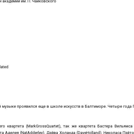
 академии им. П. Чайковского
lated
й музыке проявился еще в школе искусств в Балтиморе. Четыре года 
 квартета (MarkGrossQuartet), так же квартета Бастера Вильямса (Bu
 Нета Аделея (NatAdderley), Дэйва Холанда (DaveHolland), Николаса Пэйт