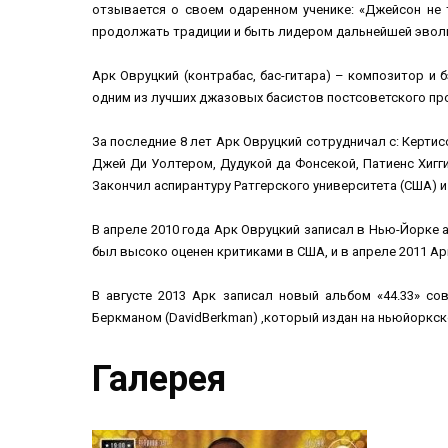
отзывается о своем одаренном ученике: «Джейсон не т
продолжать традиции и быть лидером дальнейшей эвол
Арк Овруцкий (контрабас, бас-гитара) – композитор и
одним из лучших джазовых басистов постсоветского пр
За последние 8 лет Арк Овруцкий сотрудничал с: Керт
Джей Ди Уолтером, Дудукой да Фонсекой, Патиенс Хиг
Закончил аспирантуру Ратгерского университета (США) и
В апреле 2010 года Арк Овруцкий записал в Нью-Йорке 
был высоко оценен критиками в США, и в апреле 2011 
В августе 2013 Арк записал новый альбом «44.33» со
Беркманом (DavidBerkman) ,который издан на ньюйоркс
Галерея