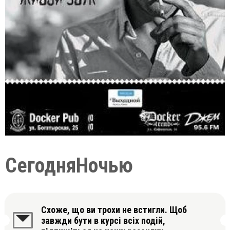
СегодняНочью
Схоже, що ви трохи не встигли. Щоб
завжди бути в курсі всіх подій,