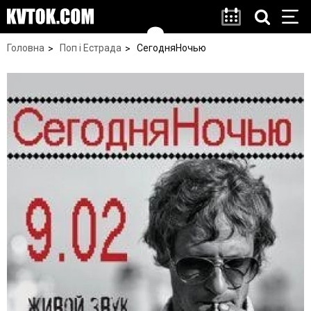
Головна
Поп і Естрада
СегодняНочью