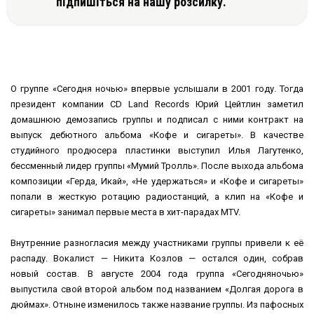
підпишіться на нашу розсилку.
О группе «Сегодня ночью» впервые услышали в 2001 году. Тогда
президент компании CD Land Records Юрий Цейтлин заметил
домашнюю демозапись группы и подписал с ними контракт на
выпуск дебютного альбома «Кофе и сигареты». В качестве
студийного продюсера пластинки выступил Илья Лагутенко,
бессменный лидер группы «Мумий Тролль». После выхода альбома
композиции «Герда, Икай», «Не удержаться» и «Кофе и сигареты»
попали в жесткую ротацию радиостанций, а клип на «Кофе и
сигареты» занимал первые места в хит-парадах MTV.
Внутренние разногласия между участниками группы привели к её
распаду. Вокалист — Никита Козлов — остался один, собрав
новый состав. В августе 2004 года группа «Сегодняночью»
выпустила свой второй альбом под названием «Долгая дорога в
дюймах». Отныне изменилось также название группы. Из пафосных