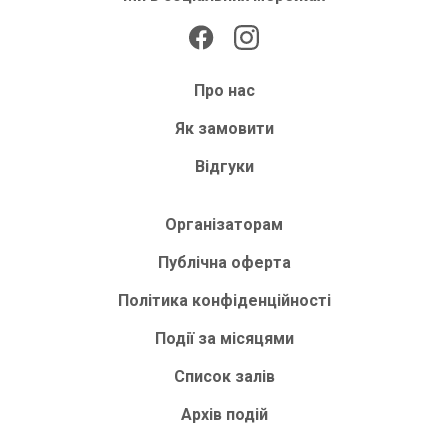
Про нас
Як замовити
Відгуки
Організаторам
Публічна оферта
Політика конфіденційності
Події за місяцями
Список залів
Архів подій