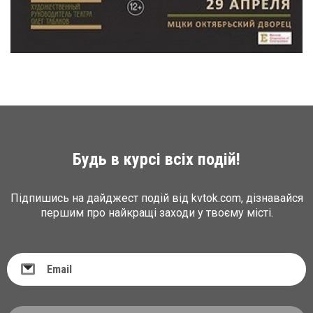
Будь в курсі всіх подій!
Підпишись на дайджест подій від kvtok.com, дізнавайся
першим про найкращі заходи у твоєму місті.