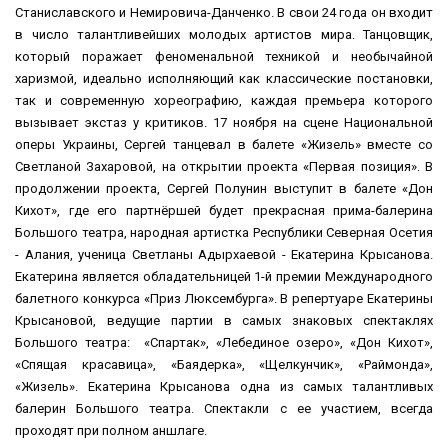
Станиславского и Немировича-Данченко. В свои 24 года он входит
в число талантливейших молодых артистов мира. Танцовщик,
который поражает феноменальной техникой и необычайной
харизмой, идеально исполняющий как классические постановки,
так и современную хореографию, каждая премьера которого
вызывает экстаз у критиков. 17 ноября на сцене Национальной
оперы Украины, Сергей танцевал в балете «Жизель» вместе со
Светланой Захаровой, на открытии проекта «Первая позиция». В
продолжении проекта, Сергей Полунин выступит в балете «Дон
Кихот», где его партнёршей будет прекрасная прима-балерина
Большого театра, народная артистка Республики Северная Осетия
- Алания, ученица Светланы Адырхаевой - Екатерина Крысанова.
Екатерина является обладательницей 1-й премии Международного
балетного конкурса «Приз Люксембурга». В репертуаре Екатерины
Крысановой, ведущие партии в самых знаковых спектаклях
Большого театра: «Спартак», «Лебединое озеро», «Дон Кихот»,
«Спящая красавица», «Баядерка», «Щелкунчик», «Раймонда»,
«Жизель». Екатерина Крысанова одна из самых талантливых
балерин Большого театра. Спектакли с ее участием, всегда
проходят при полном аншлаге.