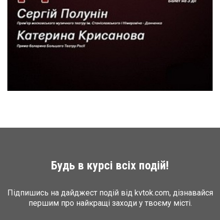
Будь в курсі всіх подій!
Підпишись на дайджест подій від kvtok.com, дізнавайся
першим про найкращі заходи у твоєму місті.