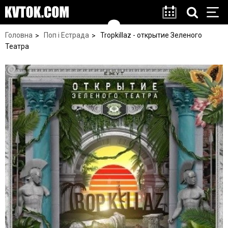
Головна
Поп і Естрада
Tropkillaz - открытие Зеленого
Театра