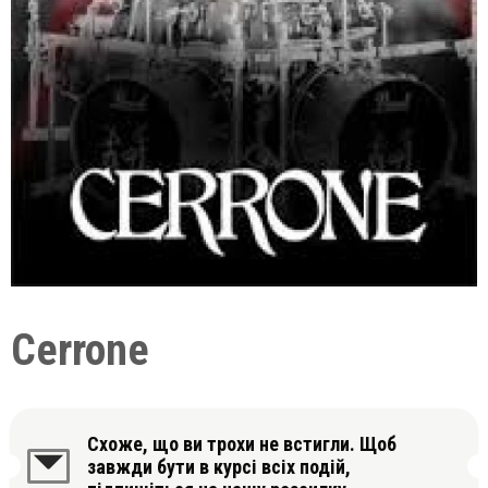
Cerrone
Схоже, що ви трохи не встигли. Щоб
завжди бути в курсі всіх подій,