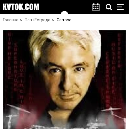
Головна
Поп і Естрада
Cerrone