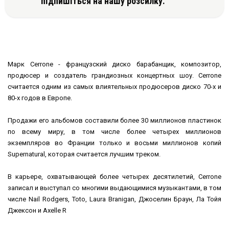
підпишіться на нашу розсилку.
Марк Cerrone - французский диско барабанщик, композитор,
продюсер и создатель грандиозных концертных шоу. Cerrone
считается одним из самых влиятельных продюсеров диско 70-х и
80-х годов в Европе.
Продажи его альбомов составили более 30 миллионов пластинок
по всему миру, в том числе более четырех миллионов
экземпляров во Франции только и восьми миллионов копий
Supernatural, которая считается лучшим треком.
В карьере, охватывающей более четырех десятилетий, Cerrone
записал и выступал со многими выдающимися музыкантами, в том
числе Nail Rodgers, Тоtо, Laura Branigan, Джоселин Браун, Ла Тойя
Джексон и Axelle R