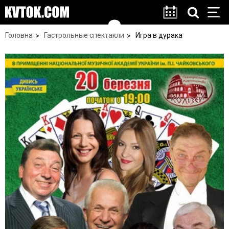
Головна
Гастрольные спектакли
Игра в дурака