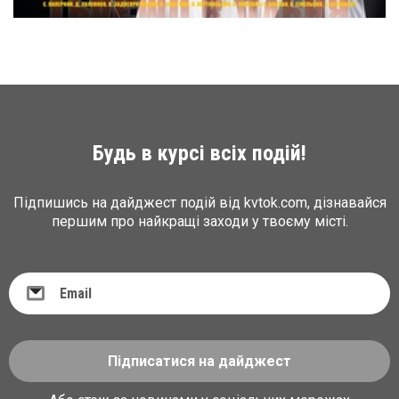
Будь в курсі всіх подій!
Підпишись на дайджест подій від kvtok.com, дізнавайся
першим про найкращі заходи у твоєму місті.
Підписатися на дайджест