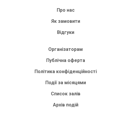
Про нас
Як замовити
Відгуки
Організаторам
Публічна оферта
Політика конфіденційності
Події за місяцями
Список залів
Архів подій