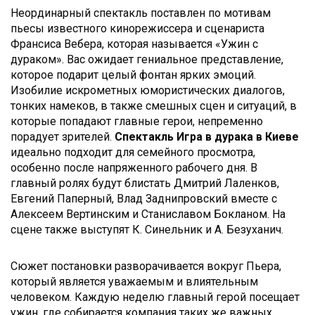
Неординарный спектакль поставлен по мотивам
пьесы известного кинорежиссера и сценариста
Франсиса Вебера, которая называется «Ужин с
дураком». Вас ожидает гениальное представление,
которое подарит целый фонтан ярких эмоций.
Изобилие искрометных юмористических диалогов,
тонких намеков, в также смешных сцен и ситуаций, в
которые попадают главные герои, непременно
порадует зрителей.
Спектакль Игра в дурака в Киеве
идеально подходит для семейного просмотра,
особенно после напряженного рабочего дня. В
главный ролях будут блистать Дмитрий Лаленков,
Евгений Паперный, Влад Заднипровский вместе с
Алексеем Вертинским и Станиславом Бокланом. На
сцене также выступят К. Синельник и А. Безуханич.
Сюжет постановки разворачивается вокруг Пьера,
который является уважаемым и влиятельным
человеком. Каждую неделю главный герой посещает
ужин, где собирается компания таких же важных