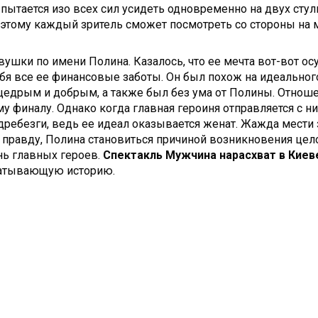
 пытается изо всех сил усидеть одновременно на двух сту
тому каждый зритель сможет посмотреть со стороны на мн
ушки по имени Полина. Казалось, что ее мечта вот-вот осу
ебя все ее финансовые заботы. Он был похож на идеально
щедрым и добрым, а также был без ума от Полины. Отнош
у финалу. Однако когда главная героиня отправляется с ни
дребезги, ведь ее идеал оказывается женат. Жажда мести
 правду, Полина становиться причиной возникновения це
ь главных героев.
Спектакль Мужчина нарасхват в Кие
ватывающую историю.