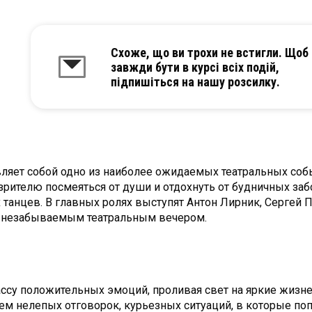
Схоже, що ви трохи не встигли. Щоб
завжди бути в курсі всіх подій,
підпишіться на нашу розсилку.
ляет собой одно из наиболее ожидаемых театральных собы
зрителю посмеяться от души и отдохнуть от будничных за
танцев. В главных ролях выступят Антон Лирник, Сергей 
я незабываемым театральным вечером.
ассу положительных эмоций, проливая свет на яркие жизн
м нелепых отговорок, курьезных ситуаций, в которые поп