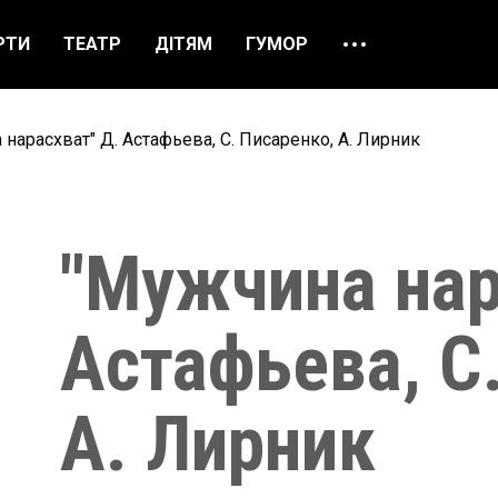
РТИ
ТЕАТР
ДІТЯМ
ГУМОР
ПРО НАС
ВІДГУКИ
нарасхват" Д. Астафьева, С. Писаренко, А. Лирник
ЯК ЗАМОВИТИ
НАШІ КАСИ
"Мужчина нар
Астафьева, С
А. Лирник