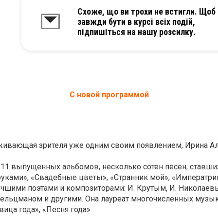
Схоже, що ви трохи не встигли. Щоб
завжди бути в курсі всіх подій,
підпишіться на нашу розсилку.
С новой программой
аживающая зрителя уже одним своим появлением, Ирина А
и, 11 выпущенных альбомов, несколько сотен песен, став
 руками», «Свадебные цветы», «Странник мой», «Императри
учшими поэтами и композиторами: И. Крутым, И. Николаевы
 Фельцманом и другими. Она лауреат многочисленных музы
ица года», «Песня года».