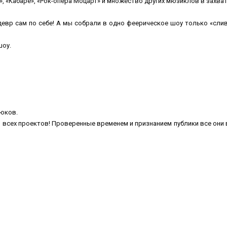
ы», «Кабаре», «Рок-опера Моцарт» и множество других мюзиклов в зах
вр сам по себе! А мы собрали в одно феерическое шоу только «сливк
шоу.
рюков.
 всех проектов! Проверенные временем и признанием публики все они 