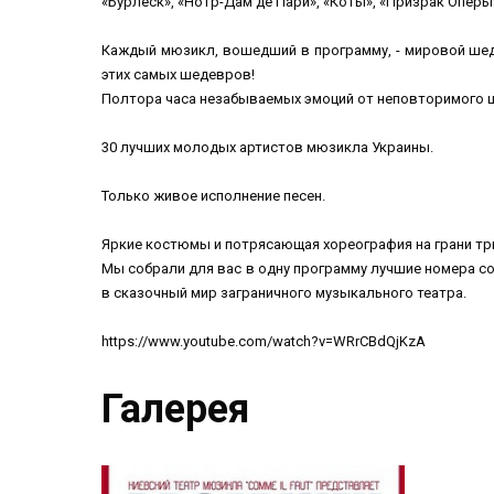
«Бурлеск», «Нотр-Дам де Пари», «Коты», «Призрак Опер
Каждый мюзикл, вошедший в программу, - мировой шеде
этих самых шедевров!
Полтора часа незабываемых эмоций от неповторимого 
30 лучших молодых артистов мюзикла Украины.
Только живое исполнение песен.
Яркие костюмы и потрясающая хореография на грани т
Мы собрали для вас в одну программу лучшие номера со
в сказочный мир заграничного музыкального театра.
https://www.youtube.com/watch?v=WRrCBdQjKzA
Галерея