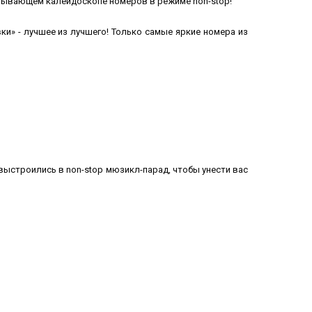
ватывающем калейдоскопе номеров в режиме non-stop!
и» - лучшее из лучшего! Только самые яркие номера из
выстроились в non-stop мюзикл-парад, чтобы унести вас