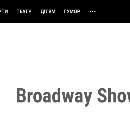
РТИ
ТЕАТР
ДІТЯМ
ГУМОР
ПРО НАС
ВІДГУКИ
ЯК ЗАМОВИТИ
НАШІ КАСИ
Broadway Sho