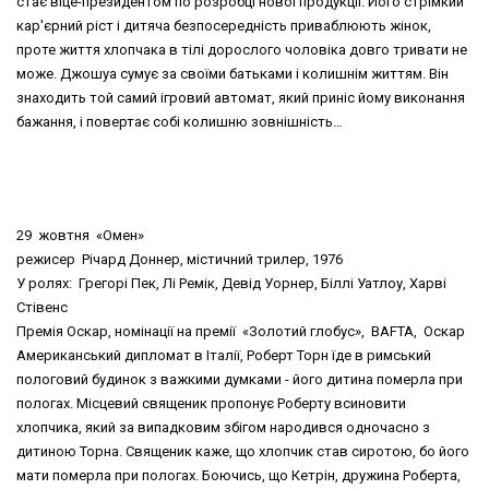
стає віце-президентом по розробці нової продукції. Його стрімкий
кар'єрний ріст і дитяча безпосередність приваблюють жінок,
проте життя хлопчака в тілі дорослого чоловіка довго тривати не
може. Джошуа сумує за своїми батьками і колишнім життям. Він
знаходить той самий ігровий автомат, який приніс йому виконання
бажання, і повертає собі колишню зовнішність…
29 жовтня «Омен»
режисер Річард Доннер, містичний трилер, 1976
У ролях: Грегорі Пек, Лі Ремік, Девід Уорнер, Біллі Уатлоу, Харві
Стівенс
Премія Оскар, номінації на премії «Золотий глобус», BAFTA, Оскар
Американський дипломат в Італії, Роберт Торн їде в римський
пологовий будинок з важкими думками - його дитина померла при
пологах. Місцевий священик пропонує Роберту всиновити
хлопчика, який за випадковим збігом народився одночасно з
дитиною Торна. Священик каже, що хлопчик став сиротою, бо його
мати померла при пологах. Боючись, що Кетрін, дружина Роберта,