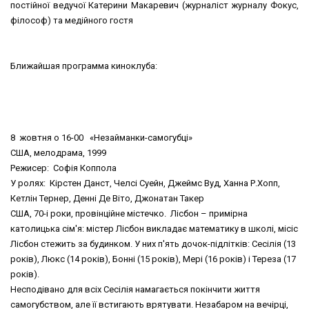
постійної ведучої Катерини Макаревич (журналіст журналу Фокус,
філософ) та медійного гостя
Ближайшая программа киноклуба:
8 жовтня о 16-00 «Незайманки-самогубці»
США, мелодрама, 1999
Режисер: Софія Коппола
У ролях: Кірстен Данст, Челсі Суейн, Джеймс Вуд, Ханна Р.Хопп,
Кетлін Тернер, Денні Де Віто, Джонатан Такер
США, 70-і роки, провінційне містечко. Лісбон – примірна
католицька сім'я: містер Лісбон викладає математику в школі, місіс
Лісбон стежить за будинком. У них п'ять дочок-підлітків: Сесілія (13
років), Люкс (14 років), Бонні (15 років), Мері (16 років) і Тереза (17
років).
Несподівано для всіх Сесілія намагається покінчити життя
самогубством, але її встигають врятувати. Незабаром на вечірці,