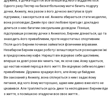
дружина, а дочка-підліток все більше від нього віддаляється.
Одного разу Лестер на баскетбольному матчі бачить подругу
дочки, Анжелу, яка разом з його дочкою виступає в групі
підтримки, і закохується в неї. Анжела збирається стати моделлю,
вона розповідає Джейн про свої любовні пригоди і докладно
ділиться з нею багатим сексуальним досвідом. Пізніше,
підслухавши розмову дочки з Анжелою, Бернем дізнається, що та
знаходить його привабливим, проте недостатньо спортивним.
Після цього Бернем починає займатися фізичними вправами.
Незабаром Бернем кидає роботу і влаштовується рознощиком їжі
в придорожньому кафе. Нарешті він відчуває себе щасливим,
вперше за довгі роки він чинить так, як хоче сам; йому здається,
що настав новий період в його житті. Він відчуває себе молодим і
привабливим. Дружина зраджує його, але йому це байдуже.
Він закоханий у Анжелу, вона спілкується з ним і задає йому
питання, від чого йому моторошно, адже ним давно вже ніхто не
цікавився. Але трапляється щось дике та несподіване і Бернем йде
з життя, з посмішкою згадуючи все своє життя…