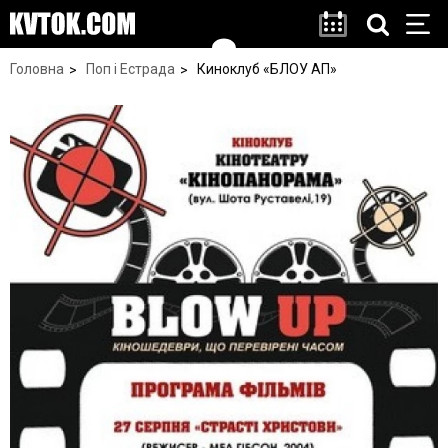
Головна
Поп і Естрада
Киноклуб «БЛОУ АП»