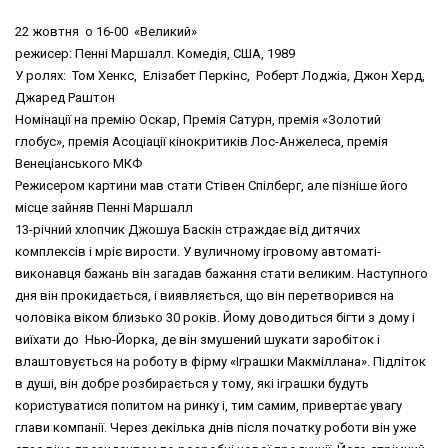
22 жовтня о 16-00 «Великий»
режисер: Пенні Маршалл. Комедія, США, 1989
У ролях: Том Хенкс, Елізабет Перкінс, Роберт Лоджіа, Джон Херд,
Джаред Раштон
Номінації на премію Оскар, Премія Сатурн, премія «Золотий
глобус», премія Асоціації кінокритиків Лос-Анжелеса, премія
Венеціанського МКФ
Режисером картини мав стати Стівен Спілберг, але пізніше його
місце зайняв Пенні Маршалл
13-річний хлопчик Джошуа Баскін страждає від дитячих
комплексів і мріє вирости. У вуличному ігровому автоматі-
виконавця бажань він загадав бажання стати великим. Наступного
дня він прокидається, і виявляється, що він перетворився на
чоловіка віком близько 30 років. Йому доводиться бігти з дому і
виїхати до Нью-Йорка, де він змушений шукати заробіток і
влаштовується на роботу в фірму «Іграшки Макміллана». Підліток
в душі, він добре розбирається у тому, які іграшки будуть
користуватися попитом на ринку і, тим самим, привертає увагу
глави компанії. Через декілька днів після початку роботи він уже