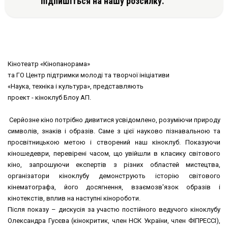
підпишіться на нашу розсилку.
Кінотеатр «Кінопанорама»
та ГО Центр підтримки молоді та творчої ініціативи
«Наука, техніка і культура», представляють
проект - кіноклуб Блоу АП.
Серйозне кіно потрібно дивитися усвідомлено, розуміючи природу
символів, знаків і образів. Саме з цієї науково пізнавальною та
просвітницькою метою і створений наш кіноклуб. Показуючи
кіношедеври, перевірені часом, що увійшли в класику світового
кіно, запрошуючи експертів з різних областей мистецтва,
організатори кіноклубу демонструють історію світового
кінематографа, його досягнення, взаємозв'язок образів і
кінотекстів, вплив на наступні кінороботи.
Після показу – дискусія за участю постійного ведучого кіноклубу
Олександра Гусєва (кінокритик, член НСК України, член ФІПРЕССІ),