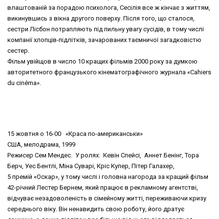
влаштованій за порадою психолога, Сесілія все ж кінчає з життям,
викинувшись з вікна другого поверху. Після того, що сталося,
сестри Лісбон потрапляють під пильну увагу сусідів, в тому числі
компанії хлопців-підлітків, зачарованих таємничої загадковістю
сестер.
Фільм увійщов в число 10 кращих фільмів 2000 року за думкою
авторитетного французького кінематографічного журнала «Cahiers
du cinéma».
15 жовтня о 16-00 «Краса по-американськи»
США, мелодрама, 1999
Режисер Сем Мендес. У ролях: Кевін Спейсі, Аннет Бенінг, Тора
Берч, Уес Бентлі, Міна Суварі, Кріс Купер, Пітер Галахер,
5 премій «Оскар», у тому числі і головна нагорода за кращий фільм
42-річний Лестер Бернем, який працює в рекламному агентстві,
відчуває незадоволеність в сімейному житті, переживаючи кризу
середнього віку. Він ненавидить свою роботу, його дратує