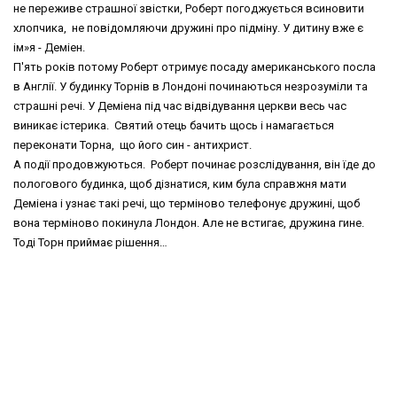
не переживе страшної звістки, Роберт погоджується всиновити
хлопчика, не повідомляючи дружині про підміну. У дитину вже є
ім»я - Деміен.
П'ять років потому Роберт отримує посаду американського посла
в Англії. У будинку Торнів в Лондоні починаються незрозуміли та
страшні речі. У Деміена під час відвідування церкви весь час
виникає істерика. Святий отець бачить щось і намагається
переконати Торна, що його син - антихрист.
А події продовжуються. Роберт починає розслідування, він їде до
пологового будинка, щоб дізнатися, ким була справжня мати
Деміена і узнає такі речі, що терміново телефонує дружині, щоб
вона терміново покинула Лондон. Але не встигає, дружина гине.
Тоді Торн приймає рішення…