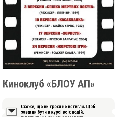
Киноклуб «БЛОУ АП»
Схоже, що ви трохи не встигли. Щоб
завжди бути в курсі всіх подій,