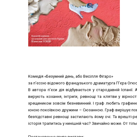
Комедія «Безумний день, або Весілля Фігаро»
за п’єсою відомого французького драматурга П’єра Огю
В автора п’єси дія відбувається у стародавній Іспанії.
вирують кохання, інтриги, ревнощі та клятви у вірност
хрещеником зовсім безневинний. І граф любить графиню,
юною покоївкою дружини – Сюзанною. Граф вирішує повер
безпідставні ревнощі застилають йому очі. Та врешті-ре
історія трапитись у нинішній час? Звичайно може. От тіл
Постановочна група вистави: