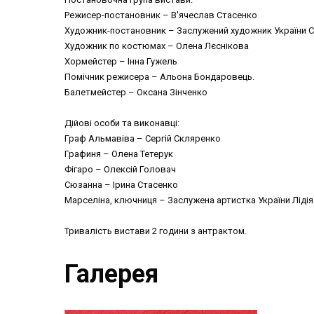
Режисер-постановник – В'ячеслав Стасенко
Художник-постановник – Заслужений художник України С
Художник по костюмах – Олена Лєснікова
Хормейстер – Інна Гужель
Помічник режисера – Альона Бондаровець.
Балетмейстер – Оксана Зінченко
Дійові особи та виконавці:
Граф Альмавіва – Сергій Скляренко
Графиня – Олена Тетерук
Фігаро – Олексій Головач
Сюзанна – Ірина Стасенко
Марселіна, ключниця – Заслужена артистка України Ліді
Тривалість вистави 2 години з антрактом.
Галерея