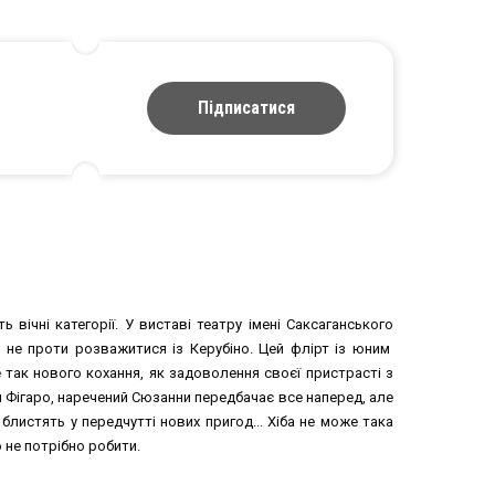
Підписатися
 вічні категорії. У виставі театру імені Саксаганського
ле не проти розважитися із Керубіно. Цей флірт із юним
 так нового кохання, як задоволення своєї пристрасті з
 Фігаро, наречений Сюзанни передбачає все наперед, але
блистять у передчутті нових пригод... Хіба не може така
 не потрібно робити.