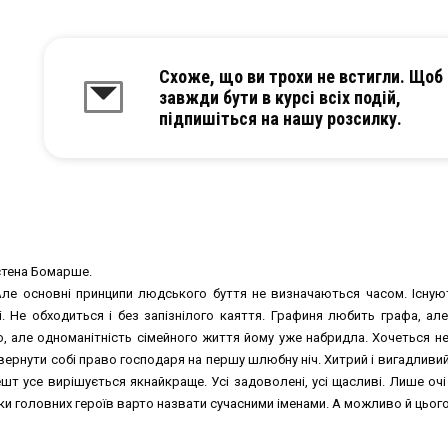
Схоже, що ви трохи не встигли. Щоб
завжди бути в курсі всіх подій,
підпишіться на нашу розсилку.
стена Бомарше.
 Але основні принципи людського буття не визначаються часом. Існують
і. Не обходиться і без запізнілого каяття. Графиня любить графа, а
 але одноманітність сімейного життя йому уже набридла. Хочеться не
нути собі право господаря на першу шлюбну ніч. Хитрий і вигадливий
шт усе вирішується якнайкраще. Усі задоволені, усі щасливі. Лише очі 
ьки головних героїв варто назвати сучасними іменами. А можливо й цього