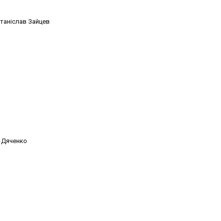
таніслав Зайцев
я Дяченко