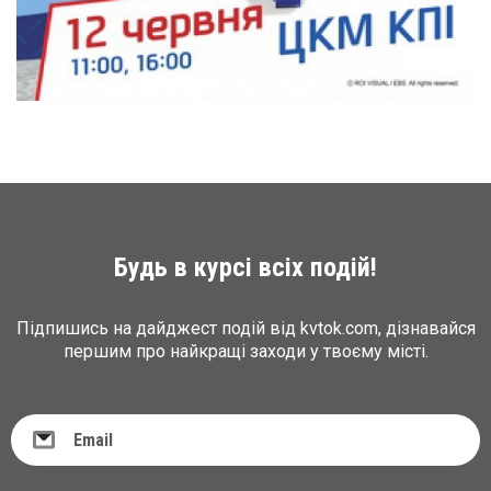
Будь в курсі всіх подій!
Підпишись на дайджест подій від kvtok.com, дізнавайся
першим про найкращі заходи у твоєму місті.