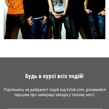
Будь в курсі всіх подій!
Підпишись на дайджест подій від kvtok.com, дізнавайся
першим про найкращі заходи у твоєму місті.