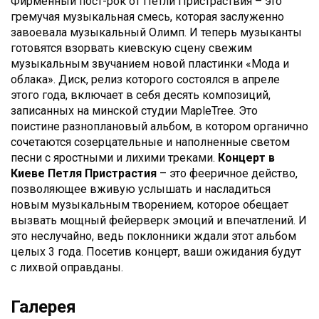
Фирменный пост-рок от Петли Пристраствия – это
гремучая музыкальная смесь, которая заслуженно
завоевала музыкальный Олимп. И теперь музыканты
готовятся взорвать киевскую сцену свежим
музыкальным звучанием новой пластинки «Мода и
облака». Диск, релиз которого состоялся в апреле
этого года, включает в себя десять композиций,
записанных на минской студии MapleTree. Это
поистине разноплановый альбом, в котором органично
сочетаются созерцательные и наполненные светом
песни с яростными и лихими треками.
Концерт в
Киеве Петля Пристрастия
– это фееричное действо,
позволяющее вживую услышать и насладиться
новым музыкальным творением, которое обещает
вызвать мощный фейерверк эмоций и впечатлений. И
это неслучайно, ведь поклонники ждали этот альбом
целых 3 года. Посетив концерт, ваши ожидания будут
с лихвой оправданы.
Галерея