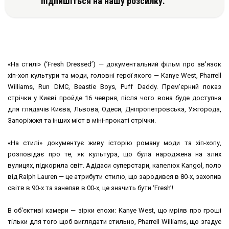
підпишіться на нашу розсилку.
«На стилі» (‘Fresh Dressed’) — документальний фільм про зв'язок
хіп-хоп культури та моди, головні герої якого — Kanye West, Pharrell
Williams, Run DMC, Beastie Boys, Puff Daddy. Прем'єрний показ
стрічки у Києві пройде 16 чеврня, після чого вона буде доступна
для глядачів Києва, Львова, Одеси, Дніпропетровська, Ужгорода,
Запоріжжя та інших міст в міні-прокаті стрічки.
«На стилі» документує живу історію роману моди та хіп-хопу,
розповідає про те, як культура, що була народжена на злих
вулицях, підкорила світ. Адідаси суперстари, капелюх Kangol, поло
від Ralph Lauren — це атрибути стилю, що зародився в 80-х, захопив
світв в 90-х та занепав в 00-х, це значить бути ‘Fresh’!
В об'єктиві камери — зірки епохи: Kanye West, що мріяв про гроші
тільки для того щоб виглядати стильно, Pharrell Williams, що згадує