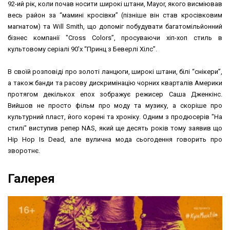
92-ий рік, коли почав носити широкі штани, Mayor, якого висміював
весь район за “мамині кросівки” (пізніше він став кросівковим
магнатом) та Will Smith, що допоміг побудувати багатомільйонний
бізнес компанії "Cross Colors”, просуваючи хіп-хоп стиль в
культовому серіалі 90’х “Принц з Беверлі Хілс”.
В своїй розповіді про золоті ланцюги, широкі штани, білі “снікери”,
а також банди та расову дискримінацію чорних кварталів Америки
протягом декількох епох зображує режисер Саша Дженкінс.
Вийшов не просто фільм про моду та музику, а скоріше про
культурний пласт, його корені та хроніку. Одним з продюсерів "На
стилі" виступив репер NAS, який ще десять років тому заявив що
Hip Hop Is Dead, але вулична мода сьогодення говорить про
зворотнє.
Галерея