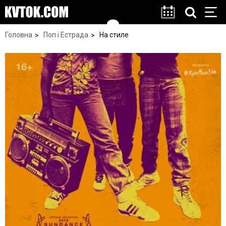
Головна
Поп і Естрада
На стиле