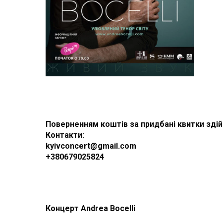
Поверненням коштів за придбані квитки здій
Контакти:
kyivconcert@gmail.com
+380679025824
Концерт
Andrea
Bocelli