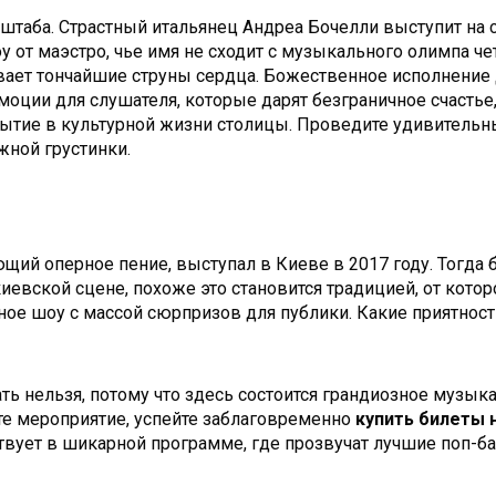
сштаба. Страстный итальянец Андреа Бочелли выступит на
 от маэстро, чье имя не сходит с музыкального олимпа че
ивает тончайшие струны сердца. Божественное исполнение
эмоции для слушателя, которые дарят безграничное счастье
ытие в культурной жизни столицы. Проведите удивительны
ной грустинки.
щий оперное пение, выступал в Киеве в 2017 году. Тогда 
иевской сцене, похоже это становится традицией, от кото
ое шоу с массой сюрпризов для публики. Какие приятности
ть нельзя, потому что здесь состоится грандиозное музы
е мероприятие, успейте заблаговременно
купить билеты 
ствует в шикарной программе, где прозвучат лучшие поп-