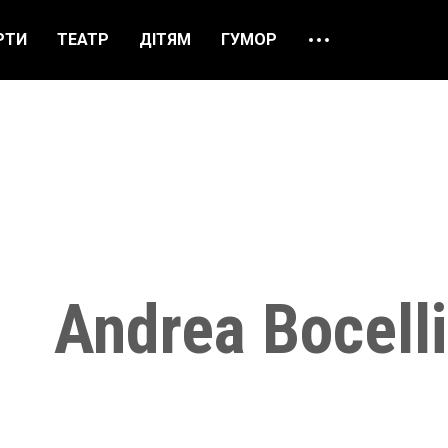
РТИ
ТЕАТР
ДІТЯМ
ГУМОР
ПРО НАС
ВІДГУКИ
ЯК ЗАМОВИТИ
НАШІ КАСИ
Andrea Bocellі