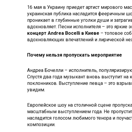
16 мая в Украину приедет артист мирового ма
украинская публика насладится фееричным шоу
проникает в глубинные уголки души и затраг
вдохновляет. Песни исполнителя – это яркие 
концерт Andrea Bocelli в Киеве
– топовое соб
вдохновляющих впечатлений и лирической неж
Почему нельзя пропускать мероприятие
Андреа Бочелли – исполнитель, популяризирую
Спустя два года музыкант вновь выступит на к
поклонников. Выступление певца – это взрывн
увидим.
Европейское шоу на столичной сцене пропуска
масштабным выступлением года. Не пропустит
насладится голосом любимого тенора и поуча
композиции.