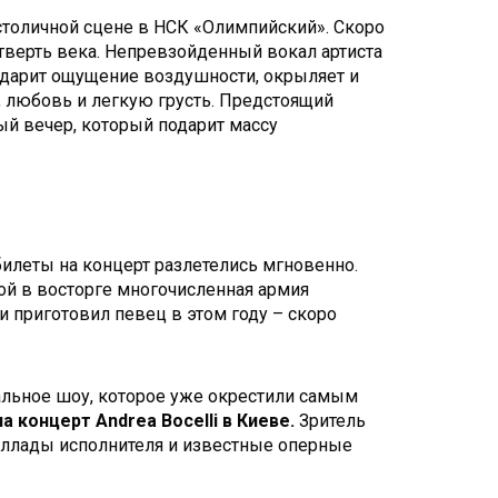
 столичной сцене в НСК «Олимпийский». Скоро
тверть века. Непревзойденный вокал артиста
 дарит ощущение воздушности, окрыляет и
, любовь и легкую грусть. Предстоящий
й вечер, который подарит массу
билеты на концерт разлетелись мгновенно.
рой в восторге многочисленная армия
 приготовил певец в этом году – скоро
кальное шоу, которое уже окрестили самым
на концерт
Andrea Bocelli в Киеве.
Зритель
баллады исполнителя и известные оперные