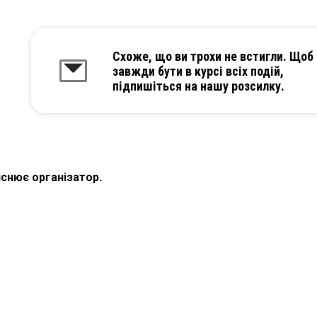
Схоже, що ви трохи не встигли. Щоб
завжди бути в курсі всіх подій,
підпишіться на нашу розсилку.
снює організатор.