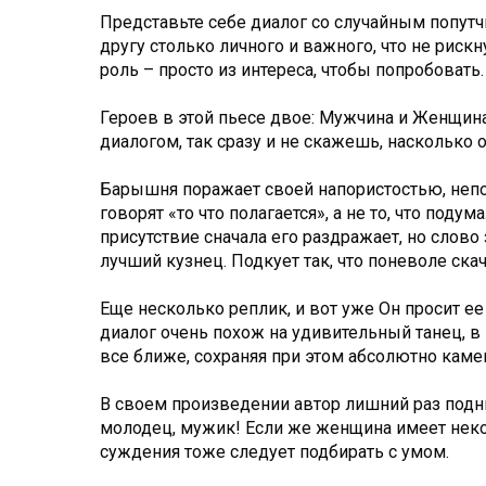
Представьте себе диалог со случайным попутч
другу столько личного и важного, что не рис
роль – просто из интереса, чтобы попробовать.
Героев в этой пьесе двое: Мужчина и Женщина,
диалогом, так сразу и не скажешь, насколько о
Барышня поражает своей напористостью, непо
говорят «то что полагается», а не то, что поду
присутствие сначала его раздражает, но слов
лучший кузнец. Подкует так, что поневоле ск
Еще несколько реплик, и вот уже Он просит ее 
диалог очень похож на удивительный танец, в
все ближе, сохраняя при этом абсолютно камен
В своем произведении автор лишний раз подн
молодец, мужик! Если же женщина имеет некот
суждения тоже следует подбирать с умом.