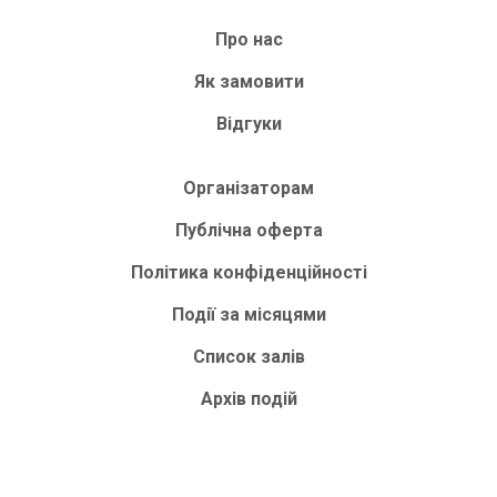
Про нас
Як замовити
Відгуки
Організаторам
Публічна оферта
Політика конфіденційності
Події за місяцями
Список залів
Архів подій