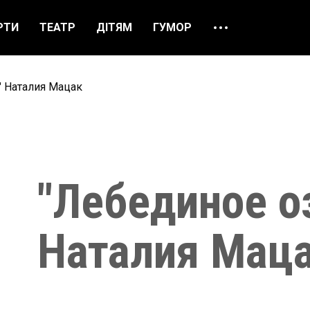
РТИ
ТЕАТР
ДІТЯМ
ГУМОР
ПРО НАС
ВІДГУКИ
" Наталия Мацак
ЯК ЗАМОВИТИ
НАШІ КАСИ
"Лебединое о
Наталия Мац