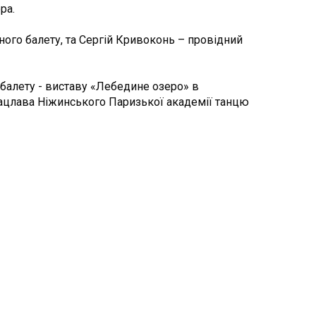
ра.
ьного балету, та Сергій Кривоконь – провідний
 балету - виставу «Лебедине озеро» в
. Вацлава Ніжинського Паризької академії танцю