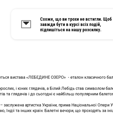
Схоже, що ви трохи не встигли. Щоб
завжди бути в курсі всіх подій,
підпишіться на нашу розсилку.
деться вистава «ЛЕБЕДИНЕ ОЗЕРО» - еталон класичного бале
ослих, і юних глядачів, а Білий Лебідь став символом бале
тів та глядачів і до сьогодні є найбільш популярним балето
– заслужена артистка України, прима Національної Опери Ук
таю, Індії та інших країн. Балетні вечори, що проходять за ін