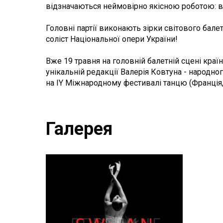
відзначаються неймовірно якісною роботою: ві
Головні партії виконають зірки світового бале
соліст Національної опери України!
Вже 19 травня на головній балетній сцені кра
унікальній редакції Валерія Ковтуна - народно
на IY Міжнародному фестивалі танцю (Франція,
Галерея