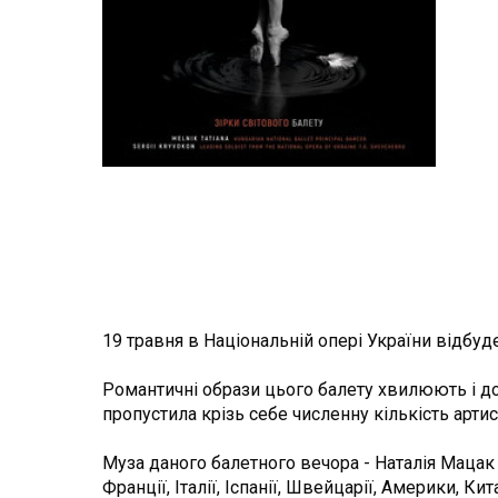
19 травня в Національній опері України відбу
Романтичні образи цього балету хвилюють і дор
пропустила крізь себе численну кількість артис
Муза даного балетного вечора - Наталія Мацак 
Франції, Італії, Іспанії, Швейцарії, Америки, Ки