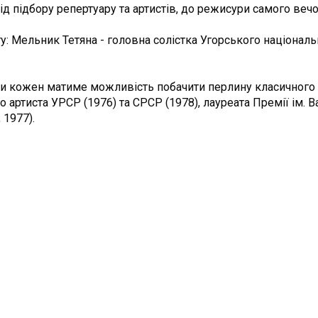
д підбору репертуару та артистів, до режисури самого вечо
ту: Мельник Тетяна - головна солістка Угорського націонал
їни кожен матиме можливість побачити перлину класичного
го артиста УРСР (1976) та СРСР (1978), лауреата Премії ім
 1977).