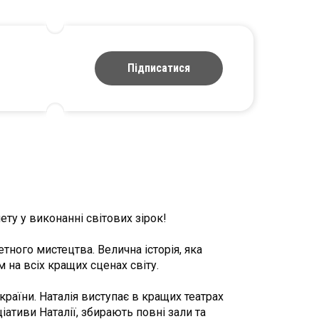
Підписатися
ту у виконанні світових зірок!
тного мистецтва. Велична історія, яка
м на всіх кращих сценах світу.
раїни. Наталія виступає в кращих театрах
іціативи Наталії, збирають повні зали та