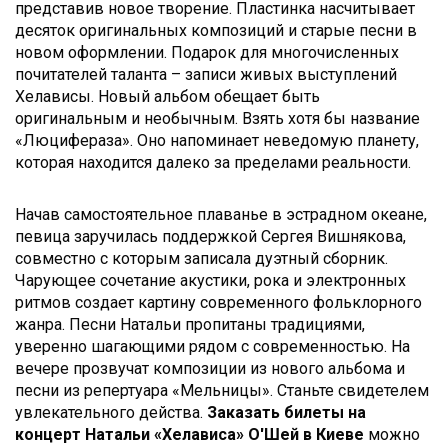
представив новое творение. Пластинка насчитывает
десяток оригинальных композиций и старые песни в
новом оформлении. Подарок для многочисленных
почитателей таланта – записи живых выступлений
Хелависы. Новый альбом обещает быть
оригинальным и необычным. Взять хотя бы название
«Люцифераза». Оно напоминает неведомую планету,
которая находится далеко за пределами реальности.
Начав самостоятельное плаванье в эстрадном океане,
певица заручилась поддержкой Сергея Вишнякова,
совместно с которым записала дуэтный сборник.
Чарующее сочетание акустики, рока и электронных
ритмов создает картину современного фольклорного
жанра. Песни Натальи пропитаны традициями,
уверенно шагающими рядом с современностью. На
вечере прозвучат композиции из нового альбома и
песни из репертуара «Мельницы». Станьте свидетелем
увлекательного действа.
Заказать билеты на
концерт Натальи «Хелависа» О'Шей в Киеве
можно