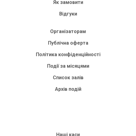
Як замовити
Відгуки
Організаторам
Публічна оферта
Політика конфіденційності
Події за місяцями
Список залів
Архів подій
Наші каси