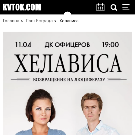
Головна
Поп і Естрада
Хелависа