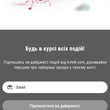
Будь в курсі всіх подій!
Підпишись на дайджест подій від kvtok.com, дізнавайся
першим про найкращі заходи у твоєму місті.
Підписатися на дайджест