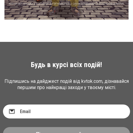
Будь в курсі всіх подій!
Підпишись на дайджест подій від kvtok.com, дізнавайся
першим про найкращі заходи у твоєму місті.