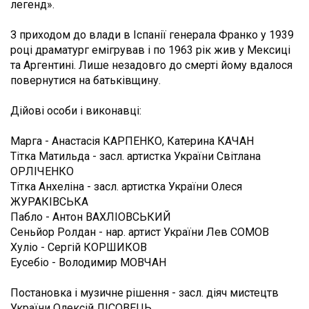
легенд».
З приходом до влади в Іспанії генерала Франко у 1939
році драматург емігрував і по 1963 рік жив у Мексиці
та Аргентині. Лише незадовго до смерті йому вдалося
повернутися на батьківщину.
Дійові особи і виконавці:
Марга - Анастасія КАРПЕНКО, Катерина КАЧАН
Тітка Матильда - засл. артистка України Світлана
ОРЛІЧЕНКО
Тітка Анхеліна - засл. артистка України Олеся
ЖУРАКІВСЬКА
Пабло - Антон ВАХЛІОВСЬКИЙ
Сеньйор Ролдан - нар. артист України Лев СОМОВ
Хуліо - Сергій КОРШИКОВ
Еусебіо - Володимир МОВЧАН
Постановка і музичне рішення - засл. діяч мистецтв
України Олексій ЛІСОВЕЦЬ