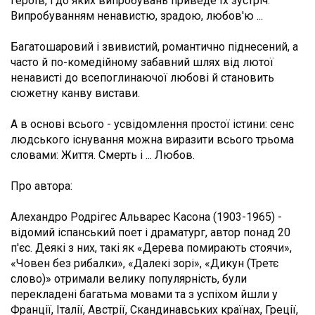
героїв, і до яких випробувань приведе їх зустріч.
Випробуванням ненавистю, зрадою, любов'ю ...
Багатошаровий і звивистий, романтично піднесений, а
часто й по-комедійному забавний шлях від лютої
ненависті до всепоглинаючої любові й становить
сюжетну канву вистави.
А в основі всього - усвідомлення простої істини: сенс
людського існування можна виразити всього трьома
словами: Життя. Смерть і ... Любов.
Про автора:
Алехандро Родрігес Альварес Касона (1903-1965) -
відомий іспанський поет і драматург, автор понад 20
п'єс. Деякі з них, такі як «Дерева помирають стоячи»,
«Човен без рибалки», «Далекі зорі», «Дикун (Третє
слово)» отримали велику популярність, були
перекладені багатьма мовами та з успіхом йшли у
Франції, Італії, Австрії, Скандинавських країнах, Греції,