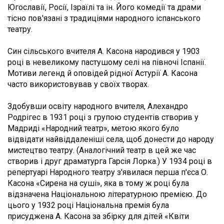
Югославії, Росії, Ізраїлі та ін. Його комедії та драми
тісно пов'язані з традиціями народного іспанського
театру.
Син сільського вчителя А. Касона народився у 1903
році в невеликому пастушому селі на півночі Іспанії.
Мотиви легенд й оповідей рідної Астурії А. Касона
часто використовував у своїх творах.
Здобувши освіту народного вчителя, Алехандро
Родрігес в 1931 році з групою студентів створив у
Мадриді «Народний театр», метою якого було
відвідати найвіддаленіші села, щоб донести до народу
мистецтво театру. (Аналогічний театр в цей же час
створив і друг драматурга Гарсія Лорка.) У 1934 році в
репертуарі Народного театру з'явилася перша п'єса О.
Касона «Сирена на суші», яка в тому ж році була
відзначена Національною літературною премією. До
цього у 1932 році Національна премія була
присуджена А. Касона за збірку для дітей «Квіти