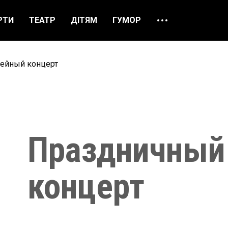
РТИ
ТЕАТР
ДІТЯМ
ГУМОР
ПРО НАС
ВІДГУКИ
ейный концерт
ЯК ЗАМОВИТИ
НАШІ КАСИ
Праздничный
концерт