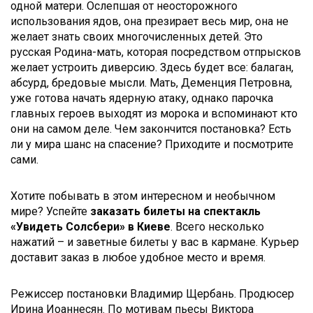
одной матери. Ослепшая от неосторожного
использования ядов, она презирает весь мир, она не
желает знать своих многочисленных детей. Это
русская Родина-мать, которая посредством отпрысков
желает устроить диверсию. Здесь будет все: балаган,
абсурд, бредовые мысли. Мать, Деменция Петровна,
уже готова начать ядерную атаку, однако парочка
главных героев выходят из морока и вспоминают кто
они на самом деле. Чем закончится постановка? Есть
ли у мира шанс на спасение? Приходите и посмотрите
сами.
Хотите побывать в этом интересном и необычном
мире? Успейте
заказать билеты на
спектакль
«Увидеть Солсбери» в Киеве
. Всего несколько
нажатий – и заветные билеты у вас в кармане. Курьер
доставит заказ в любое удобное место и время.
Режиссер постановки Владимир Щербань. Продюсер
Ирина Иоаннесян. По мотивам пьесы Виктора