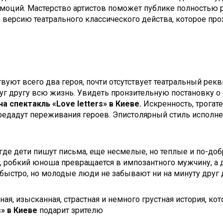
эмоций. Мастерство артистов поможет публике полностью р
версию театрального классического действа, которое прох
уют всего два героя, почти отсутствует театральный реквиз
г другу всю жизнь. Увидеть пронзительную постановку о 
на
спектакль «Love letters» в Киеве.
Искренность, трогат
едадут переживания героев. Эпистолярный стиль исполне
где дети пишут письма, еще несмелые, но теплые и по-доб
 робкий юноша превращается в импозантного мужчину, а д
ыстро, но молодые люди не забывают ни на минуту друг д
ная, изысканная, страстная и немного грустная история, к
s» в Киеве
подарит зрителю