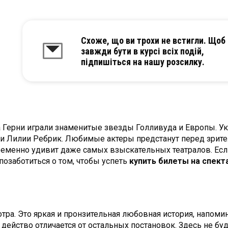
Схоже, що ви трохи не встигли. Щоб
завжди бути в курсі всіх подій,
підпишіться на нашу розсилку.
 Герни играли знаменитые звезды Голливуда и Европы. Ук
и Лилии Ребрик. Любимые актеры предстанут перед зрит
пременно удивит даже самых взыскательных театралов. Есл
позаботиться о том, чтобы успеть
купить билеты на спекта
тра. Это яркая и пронзительная любовная история, напом
действо отличается от остальных постановок. Здесь не бу