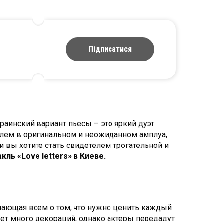
Підписатися
раинский вариант пьесы – это яркий дуэт
елем в оригинальном и неожиданном амплуа,
и вы хотите стать свидетелем трогательной и
кль «Love letters» в Киеве.
инающая всем о том, что нужно ценить каждый
дет много декораций, однако актеры передадут