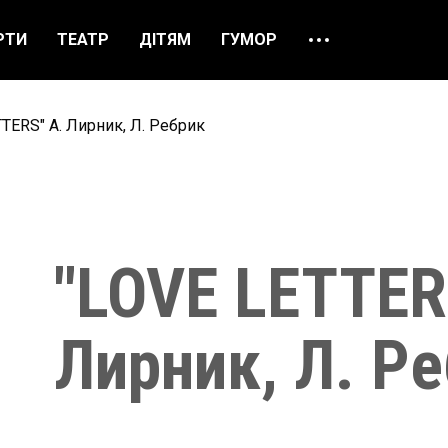
РТИ
ТЕАТР
ДІТЯМ
ГУМОР
ПРО НАС
ВІДГУКИ
TERS" А. Лирник, Л. Ребрик
ЯК ЗАМОВИТИ
НАШІ КАСИ
"LOVE LETTER
Лирник, Л. Р