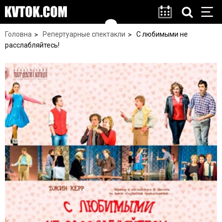
Головна
Репертуарные спектакли
С любимыми не
расслабляйтесь!