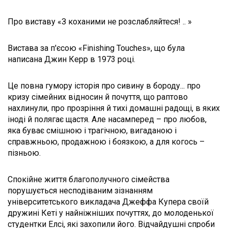
Про виставу «З коханими не розслабляйтеся! .. »
Вистава за п'єсою «Finishing Touches», що була
написана Джин Керр в 1973 році.
Це повна гумору історія про сивину в бороду... про
кризу сімейних відносин й почуття, що раптово
нахлинули, про прозріння й тихі домашні радощі, в яких
іноді й полягає щастя. Але насамперед – про любов,
яка буває смішною і трагічною, вигаданою і
справжньою, продажною і боязкою, а для когось –
пізньою.
Спокійне життя благополучного сімейства
порушується несподіваним зізнанням
університетського викладача Джеффа Купера своїй
дружині Кеті у найніжніших почуттях, до молоденької
студентки Елсі, які захопили його. Відчайдушні спроби