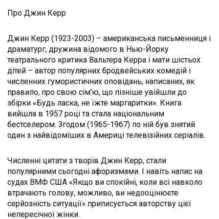
Про Джин Керр
Джин Керр (1923-2003) – американська письменниця і
драматург, дружина відомого в Нью-Йорку
театрального критика Вальтера Керра і мати шістьох
дітей – автор популярних бродвейських комедій і
численних гумористичних оповідань, написаних, як
правило, про свою сім'ю, що пізніше увійшли до
збірки «Будь ласка, не їжте маргаритки». Книга
вийшла в 1957 році та стала національним
бестселером. Згодом (1965-1967) по ній був знятий
один з найвідоміших в Америці телевізійних серіалів.
Численні цитати з творів Джин Керр, стали
популярними сьогодні афоризмами. І навіть напис на
судах ВМФ США «Якщо ви спокійні, коли всі навколо
втрачають голову, можливо, ви недооцінюєте
серйозність ситуації» приписується авторству цієї
непересічної жінки.