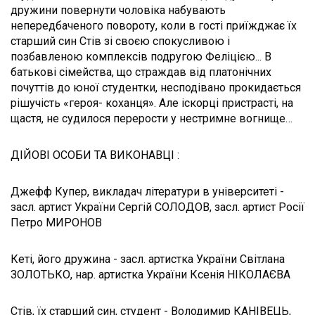
дружини повернути чоловіка набувають
непередбаченого повороту, коли в гості приїжджає їх
старший син Стів зі своєю спокусливою і
позбавленою комплексів подругою Феліцією... В
батькові сімейства, що страждав від платонічних
почуттів до юної студентки, несподівано прокидається
рішучість «героя- коханця». Але іскорці пристрасті, на
щастя, не судилося перерости у нестримне вогнище…
ДІЙОВІ ОСОБИ ТА ВИКОНАВЦІ :
Джефф Купер, викладач літератури в університеті -
засл. артист України Сергій СОЛОДОВ, засл. артист Росії
Петро МИРОНОВ
Кеті, його дружина - засл. артистка України Світлана
ЗОЛОТЬКО, нар. артистка України Ксенія НІКОЛАЄВА
Стів, їх старший син, студент - Володимир КАНІВЕЦЬ,