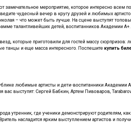
ют замечательное мероприятие, которое интересно всем п
роведите чудесный вечер в кругу друзей и любимых артис
иколая – что может быть лучше. На сцене выступят топов
рамме талантливейших детей, воспитанников Академии А+.
езд, которые приготовили для гостей массу сюрпризов: 
е танцы и еще масса интересного. Поспешите
купить бил
блике любимые артисты и дети-воспитанники Академии А+
 вас выступят: Сергей Бабкин, Артем Пивоваров, Tarabarova,
о рода утренник, где ученики демонстрируют родителям, как
 Зритель насладится ярким выступлением артистов и получи