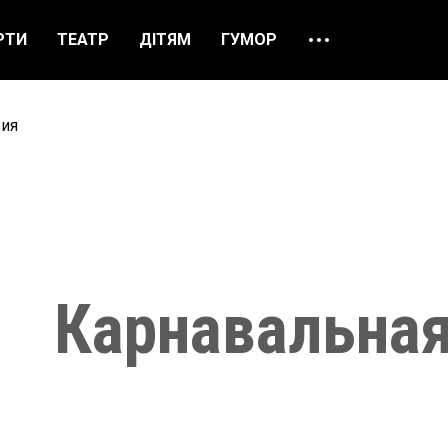
РТИ
ТЕАТР
ДІТЯМ
ГУМОР
ПРО НАС
ВІДГУКИ
рия
ЯК ЗАМОВИТИ
НАШІ КАСИ
Карнавальна