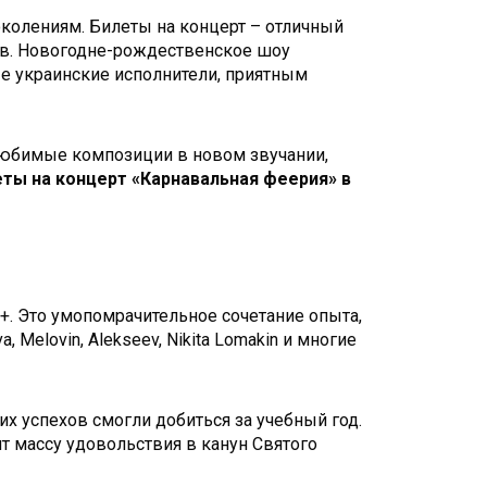
околениям. Билеты на концерт – отличный
тов. Новогодне-рождественское шоу
ые украинские исполнители, приятным
любимые композиции в новом звучании,
еты на концерт «Карнавальная феерия» в
. Это умопомрачительное сочетание опыта,
 Melovin, Alekseev, Nikita Lomakin и многие
их успехов смогли добиться за учебный год.
т массу удовольствия в канун Святого