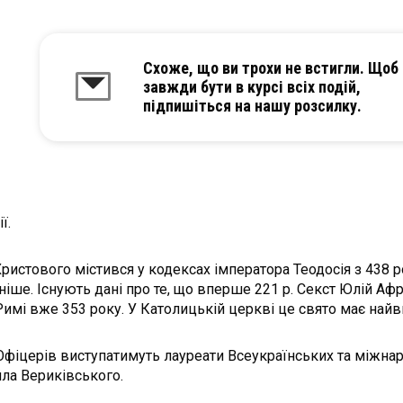
Схоже, що ви трохи не встигли. Щоб
завжди бути в курсі всіх подій,
підпишіться на нашу розсилку.
ї.
ристового містився у кодексах імператора Теодосія з 438 р
аніше. Існують дані про те, що вперше 221 р. Секст Юлій А
Римі вже 353 року. У Католицькій церкві це свято має най
фіцерів виступатимуть лауреати Всеукраїнських та міжнаро
ла Вериківського.