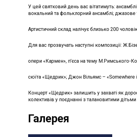
У цей святковий день вас вітатимуть: ансамблі
вокальний та фольклорний ансамблі; джазове тр
Артистичний склад налічує близько 200 чоловік
Для вас прозвучать наступні композиції: Ж.Бі
опери «Кармен», п’єса на тему М.Римського-К
сюїта «Щедрик»; Джон Вільямс – «Somewhere in 
Концерт «Щедрик» залишить у захваті як доросл
колективів у поєднанні з талановитими дітьми
Галерея