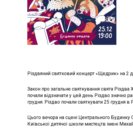
Різдвяний святковий концерт «Щедрик» на 2 ді
Закон про загальне святкування свята Різдва Х
почали відзначати у цей день Різдво значно р
грудня. Різдво почали святкувати 25 грудня в 
Цього вечора на сцені Центрального Будинку О
Київської дитячої школи мистецтв імені Михай