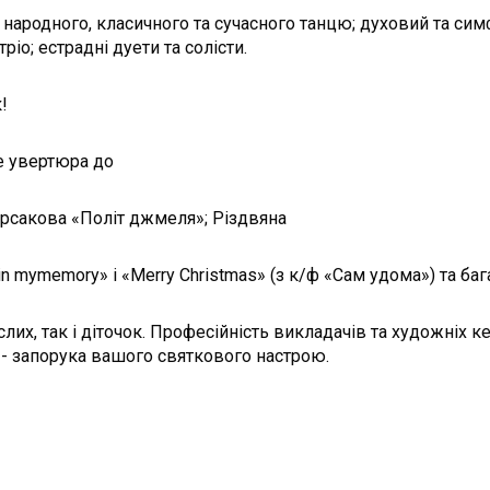
 народного, класичного та сучасного танцю; духовий та симф
іо; естрадні дуети та солісти.
!
зе увертюра до
орсакова «Політ джмеля»; Різдвяна
mymemory» і «Merry Christmas» (з к/ф «Сам удома») та бага
их, так і діточок. Професійність викладачів та художніх к
 - запорука вашого святкового настрою.