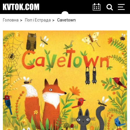
Головна
Поп і Естрада
Cavetown