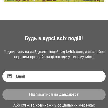
Будь в курсі всіх подій!
Підпишись на дайджест подій від kvtok.com, дізнавайся
першим про найкращі заходи у твоєму місті.
Підписатися на дайджест
Або стеж за новинами у соціальних мережах