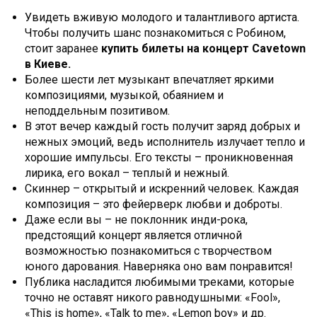
Увидеть вживую молодого и талантливого артиста.
Чтобы получить шанс познакомиться с Робином,
стоит заранее
купить билеты на
концерт Cavetown
в Киеве.
Более шести лет музыкант впечатляет яркими
композициями, музыкой, обаянием и
неподдельным позитивом.
В этот вечер каждый гость получит заряд добрых и
нежных эмоций, ведь исполнитель излучает тепло и
хорошие импульсы. Его тексты – проникновенная
лирика, его вокал – теплый и нежный.
Скиннер – открытый и искренний человек. Каждая
композиция – это фейерверк любви и доброты.
Даже если вы – не поклонник инди-рока,
предстоящий концерт является отличной
возможностью познакомиться с творчеством
юного дарования. Наверняка оно вам понравится!
Публика насладится любимыми треками, которые
точно не оставят никого равнодушными: «Fool»,
«This is home», «Talk to me», «Lemon boy» и др.