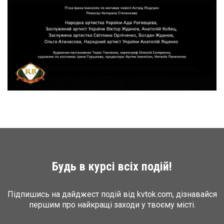
Будь в курсі всіх подій!
Підпишись на дайджест подій від kvtok.com, дізнавайся
першим про найкращі заходи у твоєму місті.