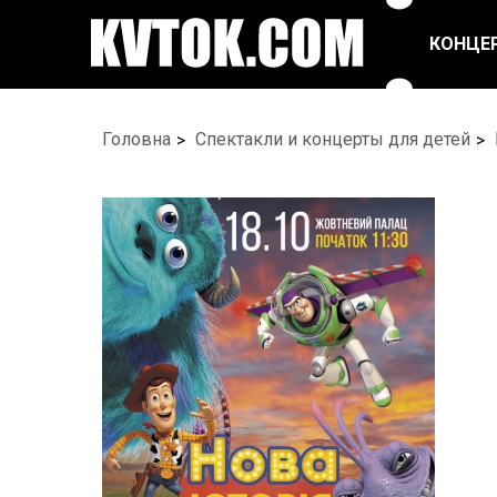
КОНЦЕ
ПОП ТА ЕСТРАДА
РЕПЕРТУАРНІ
Головна
Спектакли и концерты для детей
СПЕКТАКЛІ
РОК/МЕТАЛ
ЦИРК
БАЛЕТ ТА ТАНЦІ
ФЕСТИВАЛІ