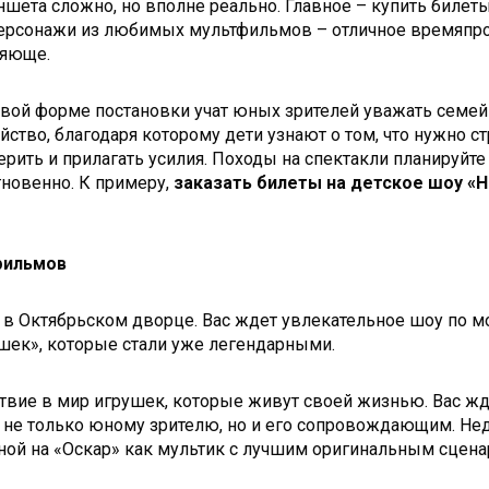
аншета сложно, но вполне реально. Главное – купить биле
 персонажи из любимых мультфильмов – отличное времяпро
ляюще.
ровой форме постановки учат юных зрителей уважать семе
йство, благодаря которому дети узнают о том, что нужно 
ерить и прилагать усилия. Походы на спектакли планируйте
новенно. К примеру,
заказать билеты на детское шоу «Н
фильмов
ря в Октябрьском дворце. Вас ждет увлекательное шоу п
ушек», которые стали уже легендарными.
ествие в мир игрушек, которые живут своей жизнью. Вас ж
ь не только юному зрителю, но и его сопровождающим. Не
ой на «Оскар» как мультик с лучшим оригинальным сценар