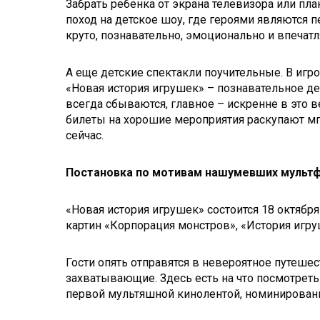
Забрать ребенка от экрана телевизора или пл
поход на детское шоу, где героями являются
круто, познавательно, эмоционально и впечат
А еще детские спектакли поучительные. В иг
«Новая история игрушек» – познавательное де
всегда сбываются, главное – искренне в это в
билеты на хорошие мероприятия раскупают мг
сейчас.
Постановка по мотивам нашумевших мульт
«Новая история игрушек» состоится 18 октяб
картин «Корпорация монстров», «История игр
Гости опять отправятся в невероятное путеш
захватывающие. Здесь есть на что посмотрет
первой мультяшной кинолентой, номинированн