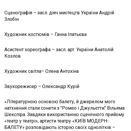
Сценографія – засл. діяч мистецтв України Андрій
Злобін
Художник костюмів – Ганна Іпатьєва
Асистент хореографа – засл. арт. України Анатолій
Козлов
Художник світла– Олена Антохіна
Звукорежисер – Олександр Курій
«Літературною основою балету, й джерелом мого
натхнення стали сонети з "Ромео і Джульєтти" Вільяма
Шекспіра. Завдяки використанню сценічного прийому
«театр у театрі», артисти театру «КИЇВ МОДЕРН-
БАЛЕТУ» розповідають історію своїх однолітків –