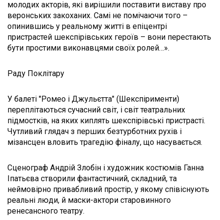
молодих акторів, які вирішили поставити виставу про
веронських закоханих. Самі не помічаючи того –
опинившись у реальному житті в епіцентрі
пристрастей шекспірівських героїв – вони перестають
бути простими виконавцями своїх ролей…».
Раду Поклітару
У балеті "Ромео і Джульєтта" (Шекспірименти)
переплітаються сучасний світ, і світ театральних
підмостків, на яких киплять шекспірівські пристрасті.
Чутливий глядач з перших безтурботних рухів і
мізансцен вловить трагедію фіналу, що насувається.
Сценограф Андрій Злобін і художник костюмів Ганна
Іпатьєва створили фантастичний, складний, та
неймовірно привабливий простір, у якому співіснують
реальні люди, й маски-актори старовинного
ренесансного театру.