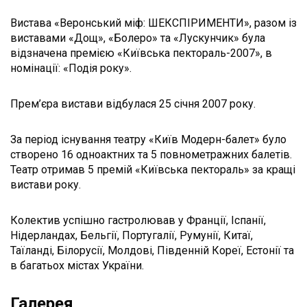
Вистава «Веронський міф: ШЕКСПІРИМЕНТИ», разом із
виставами «Дощ», «Болеро» та «Лускунчик» була
відзначена премією «Київська пектораль-2007», в
номінації: «Подія року».
Прем’єра вистави відбулася 25 січня 2007 року.
За період існування театру «Київ Модерн-балет» було
створено 16 одноактних та 5 повнометражних балетів.
Театр отримав 5 премій «Київська пектораль» за кращі
вистави року.
Колектив успішно гастролював у Франції, Іспанії,
Нідерландах, Бельгії, Португалії, Румунії, Китаї,
Таїланді, Білорусії, Молдові, Південній Кореї, Естонії та
в багатьох містах України.
Галерея