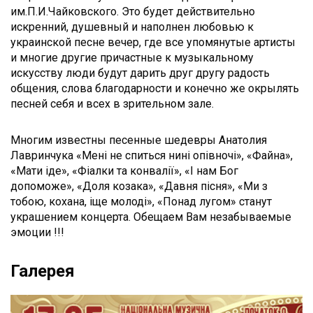
им.П.И.Чайковского. Это будет действительно
искренний, душевный и наполнен любовью к
украинской песне вечер, где все упомянутые артисты
и многие другие причастные к музыкальному
искусству люди будут дарить друг другу радость
общения, слова благодарности и конечно же окрылять
песней себя и всех в зрительном зале.
Многим известны песенные шедевры Анатолия
Лавринчука «Мені не спиться нині опівночі», «Файна»,
«Мати іде», «Фіалки та конвалії», «І нам Бог
допоможе», «Доля козака», «Давня пісня», «Ми з
тобою, кохана, іще молоді», «Понад лугом» станут
украшением концерта. Обещаем Вам незабываемые
эмоции !!!
Галерея