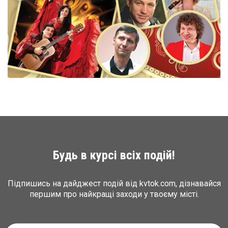
Будь в курсі всіх подій!
Підпишись на дайджест подій від kvtok.com, дізнавайся
першим про найкращі заходи у твоєму місті.