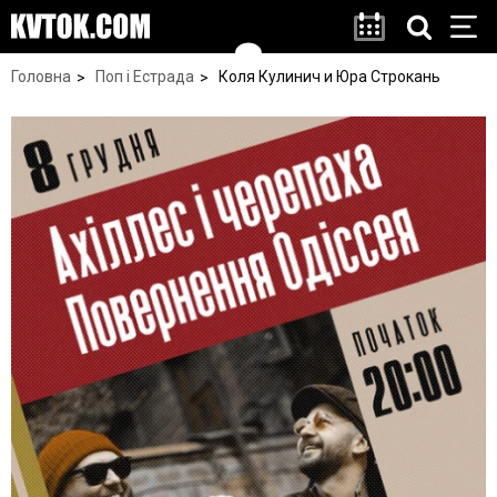
Головна
Поп і Естрада
Коля Кулинич и Юра Строкань