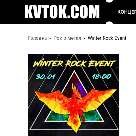
КОНЦЕ
ПОП ТА ЕСТРАДА
РЕПЕРТУАРНІ
Головна
Рок и метал
Winter Rock Event
СПЕКТАКЛІ
РОК/МЕТАЛ
ЦИРК
БАЛЕТ ТА ТАНЦІ
ФЕСТИВАЛІ