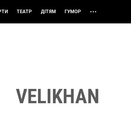
РТИ
ТЕАТР
ДІТЯМ
ГУМОР
ПРО НАС
ВІДГУКИ
ЯК ЗАМОВИТИ
НАШІ КАСИ
VELIKHAN