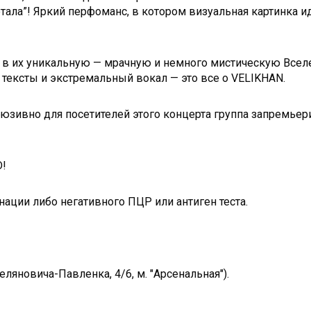
етала”! Яркий перфоманс, в котором визуальная картинка 
ся в их уникальную — мрачную и немного мистическую Всел
тексты и экстремальный вокал — это все о VELIKHAN.
люзивно для посетителей этого концерта группа запремьери
D!
ации либо негативного ПЦР или антиген теста.
яновича-Павленка, 4/6, м. "Арсенальная").