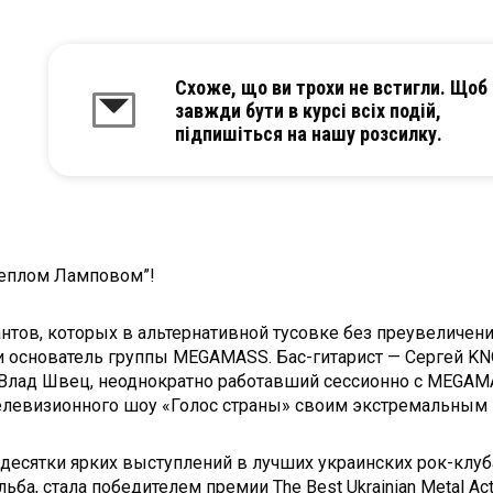
Схоже, що ви трохи не встигли. Щоб
завжди бути в курсі всіх подій,
підпишіться на нашу розсилку.
Теплом Ламповом”!
тов, которых в альтернативной тусовке без преувеличени
и основатель группы MEGAMASS. Бас-гитарист — Сергей K
— Влад Швец, неоднократно работавший сессионно с MEGAM
елевизионного шоу «Голос страны» своим экстремальным
 десятки ярких выступлений в лучших украинских рок-клуб
ульба, стала победителем премии The Best Ukrainian Metal Ac