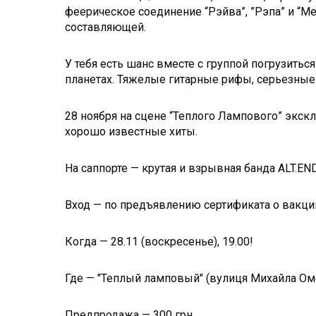
феерическое соединение “Рэйва”, ”Рэпа” и “М
составляющей.
У тебя есть шанс вместе с группой погрузить
планетах. Тяжелые гитарные рифы, серьезные 
28 ноября на сцене “Теплого Лампового” экск
хорошо известные хиты.
На саппорте — крутая и взрывная банда ALT.EN
Вход — по предъявлению сертификата о вакцин
Когда — 28.11 (воскресенье), 19.00!
Где — "Теплый ламповый" (вулиця Михайла Омел
Предпродажа — 300 грн.