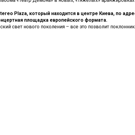
альбома «Театр Демона» в новых, «тяжелых» аранжировках
ereo Plaza, который находится в центре Киева, по адре
 концертная площадка европейского формата.
еский свет нового поколения – все это позволит поклонни