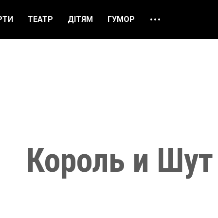
РТИ
ТЕАТР
ДІТЯМ
ГУМОР
ПРО НАС
ВІДГУКИ
ЯК ЗАМОВИТИ
НАШІ КАСИ
Король и Шут