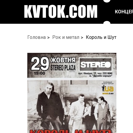
КОНЦЕ
ПОП ТА ЕСТРАДА
РЕПЕРТУАРНІ
Головна
Рок и метал
Король и Шут
СПЕКТАКЛІ
РОК/МЕТАЛ
ЦИРК
БАЛЕТ ТА ТАНЦІ
ФЕСТИВАЛІ