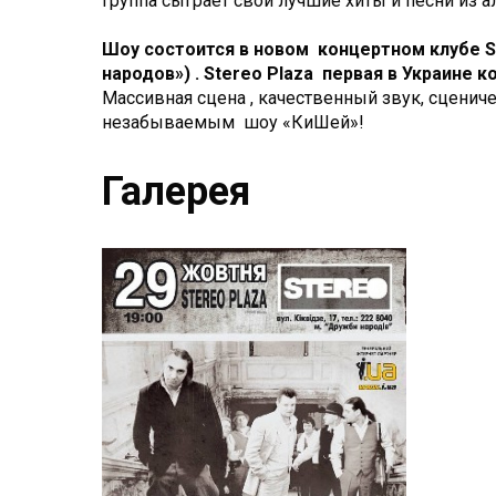
группа сыграет свои лучшие хиты и песни из 
Шоу состоится в новом концертном клубе St
народов») . Stereo Plaza первая в Украине
Массивная сцена , качественный звук, сценич
незабываемым шоу «КиШей»!
Галерея